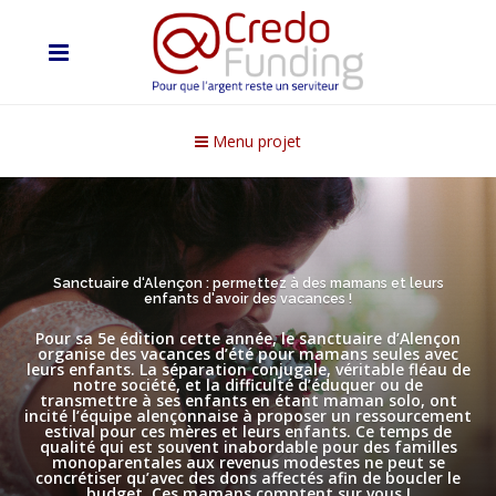
Menu projet
Sanctuaire d‘Alençon : permettez à des mamans et leurs
enfants d'avoir des vacances !
Pour sa 5e édition cette année, le sanctuaire d’Alençon
organise des vacances d’été pour mamans seules avec
leurs enfants. La séparation conjugale, véritable fléau de
notre société, et la difficulté d’éduquer ou de
transmettre à ses enfants en étant maman solo, ont
incité l’équipe alençonnaise à proposer un ressourcement
estival pour ces mères et leurs enfants. Ce temps de
qualité qui est souvent inabordable pour des familles
monoparentales aux revenus modestes ne peut se
concrétiser qu’avec des dons affectés afin de boucler le
budget. Ces mamans comptent sur vous !