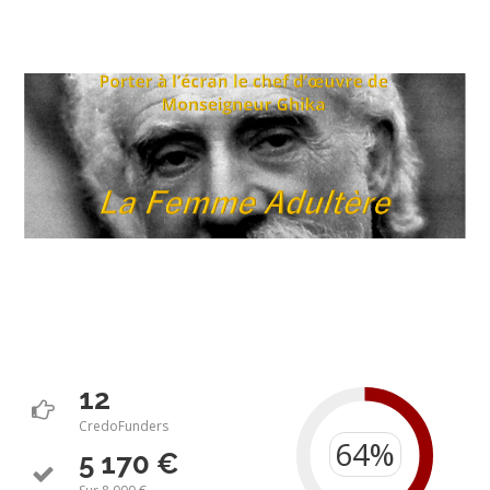
12
CredoFunders
5 170 €