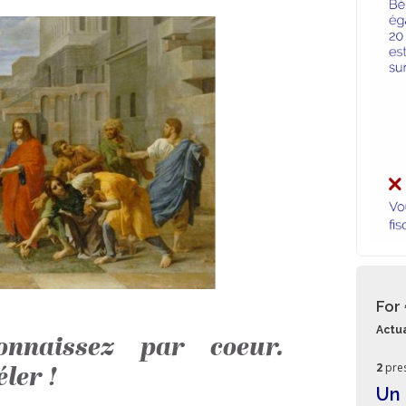
For
Actua
onnaissez par coeur.
2
pre
éler !
Un 