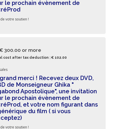
r le prochain évènement de
créProd
 de votre soutien !
 € 300.00
or more
l cost after tax deduction : € 102.00
sales
grand merci ! Recevez deux DVD,
BD de Monseigneur Ghika "
abond Apostolique", une invitation
r le prochain évènement de
réProd, et votre nom figurant dans
générique du film ( si vous
cceptez)
 de votre soutien !