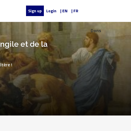
Sign up
Login
| EN
| FR
Dons
ngile et de la
tère !