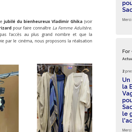
pou
Sa
Merci
 le
jubilé du bienheureux Vladimir Ghika
(voir
izard
pour faire connaître
La Femme Adultère.
pas l’accès au plus grand nombre et que la
rvie par le cinéma, nous proposons la réalisation
For
Actua
2
pre
Un 
la 
Vag
pou
Sac
le 
l'a
Merci