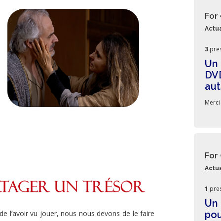
For
Actua
3
pre
Un 
DVD
au
Merci
For
Actua
1
pre
Un 
pou
e l’avoir vu jouer, nous nous devons de le faire