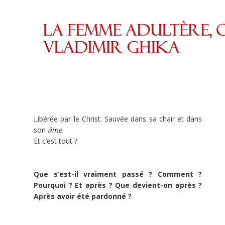
Tweet
Widget
Libérée par le Christ. Sauvée dans sa chair et dans
son
âme
.
Et c’est tout ?
Cet
Que s’est-il vraiment passé ? Comment ?
Pourquoi ?
Et après ? Que devient-on après ?
évangile,
Après avoir été pardonné ?
vous
le