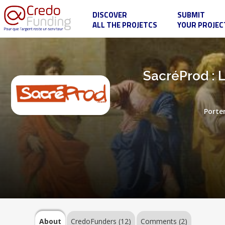
DISCOVER
SUBMIT
ALL THE PROJETCS
YOUR PROJEC
SacréProd
:
L'Art
et
la
About
SacréProd : L
création
au
service
de
l’Évangile
Porte
et
CredoFunders
de
la
(12)
conversion
des
coeurs
Comments
(2)
About
CredoFunders
(12)
Comments (2)