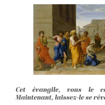
 5,170
ged over € 8,000 goal
sed
This
project
was
successful
on
01/10/2024
Cet évangile, vous le c
Share
Maintenant, laissez-le se rév