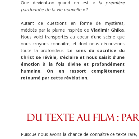
Que devient-on quand on est
« la première
connaissez
pardonnée de la vie nouvelle »
?
par
Autant de questions en forme de mystères,
coeur.
médités par la plume inspirée de
Vladimir Ghika
.
Nous voici transportés au coeur d’une scène que
Maintenant,
nous croyons connaître, et dont nous découvrons
laissez-
toute la profondeur.
Le sens du sacrifice du
Christ se révèle, s’éclaire et nous saisit d’une
le
émotion à la fois divine et profondément
se
humaine. On en ressort complètement
retourné par cette révélation
.
révéler
!
Puisque nous avons la chance de connaître ce texte rare, d