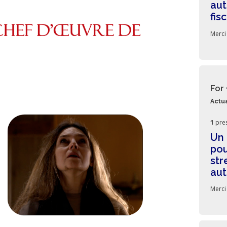
aut
fis
Merci
For
Actua
1
pre
Un 
pou
str
aut
Merci