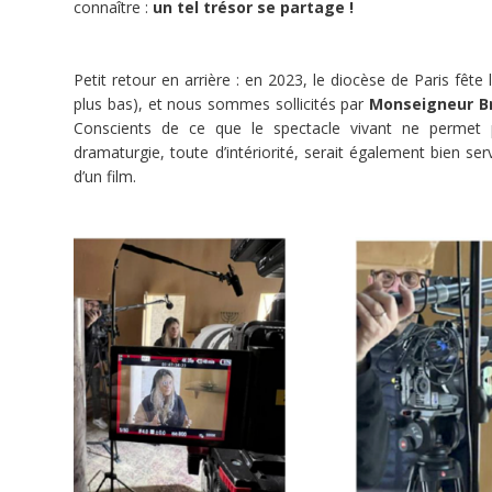
connaître :
un tel trésor se partage !
Libérée
par
Petit retour en arrière : en 2023, le diocèse de Paris fête
le
plus bas), et nous sommes sollicités par
Monseigneur Br
Christ.
Conscients de ce que le spectacle vivant ne permet 
Sauvée
dramaturgie, toute d’intériorité, serait également bien se
dans
d’un film.
sa
chair
et
dans
son
âme
.
Et
c’est
tout
?
Que
s’est-