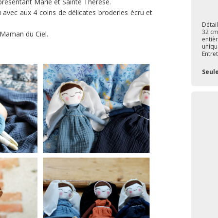
presentant Marie et Sainte Thérèse.
avec aux 4 coins de délicates broderies écru et
Détai
32 cm
e Maman du Ciel.
entiè
uniqu
Entret
Seul