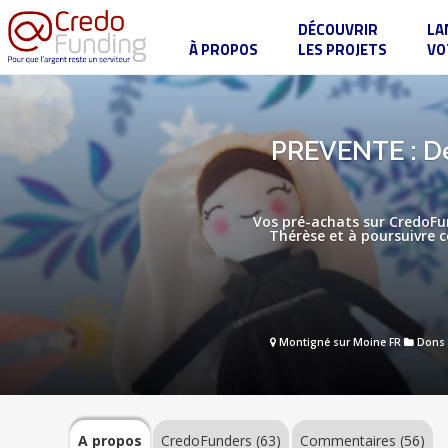
DÉCOUVRIR
LA
À PROPOS
LES PROJETS
VO
PREVENTE
:
Des
poupées
et
A
PREVENTE : Des
des
propos
langes
à
l'effigie
de
Vos pré-achats sur CredoFun
Marie
Thérèse et à poursuivre ce
et
Ste
CredoFunders
Thérèse
(63)
de
l'Enfant
Jésus
!
Commentaires
Montigné sur Moine FR
Dons
(56)
A propos
CredoFunders
(63)
Commentaires (56)