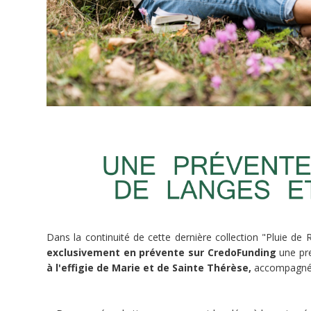
contreparties
3
doFunders
 548,50 €
2 500 €
Dans la continuité de cette dernière collection "Pluie de 
exclusivement en prévente sur CredoFunding
une pre
minée
à l'effigie de Marie et de Sainte Thérèse,
accompagné
Ce
projet