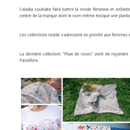
de
Sainte
Caladia souhaite faire battre la mode féminine et enfanti
Thérèse
et
centre de la marque dont le nom même évoque une plante
à
poursuivre
cette
série
Les collections textile s'adressent en priorité aux femmes 
afin
de
familiariser
nos
tout-
La dernière collection "Pluie de roses" vient de rejoindre
petits
avec
Passiflore.
la
Foi
et
leur
faire
découvrir
ces
grands
Saints.
Porteur
de
projet
CALADIA
(Sèvremoine)