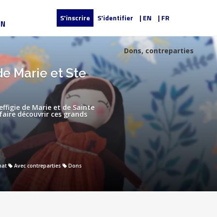
S'inscrire
S'identifier
| EN
| FR
UN
Dons, contreparties
de Marie et Ste
ffigie de Marie et de Sainte
 faire découvrir ces grands
nat
Avec contreparties
Dons