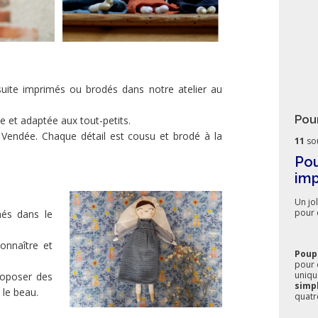
suite imprimés ou brodés dans notre atelier au
Pou
ue et adaptée aux tout-petits.
Vendée. Chaque détail est cousu et brodé à la
11
so
Pou
imp
Un jol
pour 
nés dans le
onnaître et
Poup
pour 
unique
roposer des
simp
 le beau.
quatr