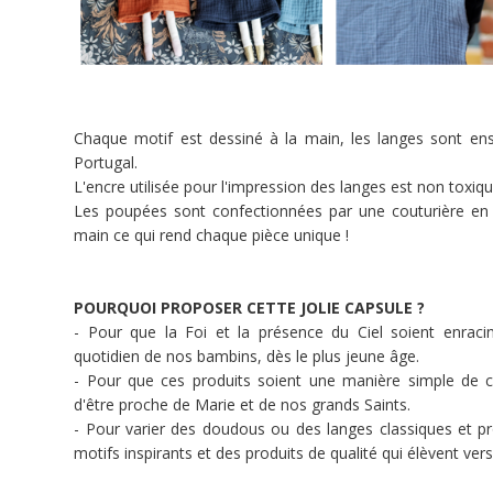
est
une
jeune
marque
française
textile
Chaque motif est dessiné à la main, les langes sont en
et
Portugal.
papeterie
L'encre utilisée pour l'impression des langes est non toxiq
qui
Les poupées sont confectionnées par une couturière en 
vient
main ce qui rend chaque pièce unique !
tout
juste
de
POURQUOI PROPOSER CETTE JOLIE CAPSULE ?
fêter
- Pour que la Foi et la présence du Ciel soient enraci
sa
quotidien de nos bambins, dès le plus jeune âge.
première
- Pour que ces produits soient une manière simple de c
année
d'être proche de Marie et de nos grands Saints.
!
- Pour varier des doudous ou des langes classiques et p
motifs inspirants et des produits de qualité qui élèvent vers
Caladia
puise