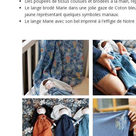
Des poupées de tissus cousues et brodées à la main, ré
a
Le lange brodé Marie dans une jolie gaze de Coton bleu 
été
jaune représentant quelques symboles mariaux.
terminé
Le lange Marie avec son bel imprimé à l'effigie de Notr
le
08/12/2022.
Share
Tweet
Widget
Caladia