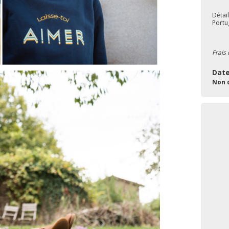
Détai
Portu
Frais 
Date
Non 