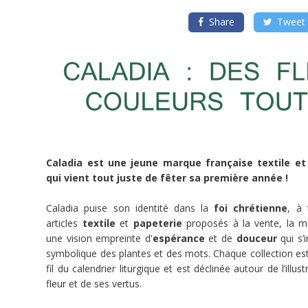
Ste
Thérèse
Share
Tweet
de
l'Enfant
Jésus
!
Vos
pré-
achats
sur
Caladia est une jeune marque française textile et
CredoFunding
qui vient tout juste de fêter sa première année !
vont
contribuer
à
Caladia puise son identité dans la
foi chrétienne
, à 
la
création
articles
textile
et
papeterie
proposés à la vente, la m
de
une vision empreinte d'
espérance
et de
douceur
qui s’i
ces
premiers
symbolique des plantes et des mots. Chaque collection es
produits
à
fil du calendrier liturgique et est déclinée autour de l’illus
l'effigie
fleur et de ses vertus.
de
Marie
et