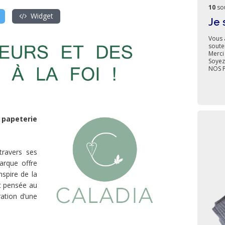
10
so
Widget
Je 
Vous 
soute
Merci
Soyez
NOS P
 papeterie
travers ses
arque offre
nspire de la
t pensée au
tration d’une