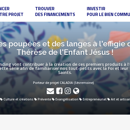
NCER
TROUVER
INVESTIR
TRE PROJET
DES FINANCEMENTS
POUR LE BIEN COMM
 poupées et des langes à l'effigie 
Thérèse de l'Enfant Jésus !
ding vont contribuer à la création de ces premiers produits à l'e
tte série afin de familiariser nos tout-petits avec la Foi et leur
Saints.
Porteur de projet CALADIA (Sèvremoine)
Culture et créations
Prévente
Evangélisation
Entrepreneuriat
Art et artisa