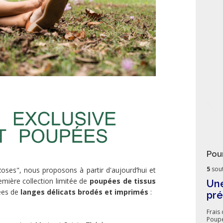
Pou
5
sout
Roses", nous proposons à partir d'aujourd’hui et
mière collection limitée de
poupées de tissus
Une
es de
langes délicats brodés et imprimés
:
pr
Frais 
Poupé