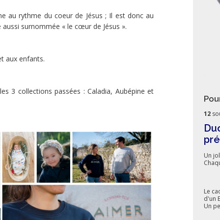
ne au rythme du coeur de Jésus ; Il est donc au
 aussi surnommée « le cœur de Jésus ».
et aux enfants.
 les 3 collections passées : Caladia, Aubépine et
Pou
12
so
Duo
pr
Un jo
Chaqu
Le ca
d'un 
Un pe