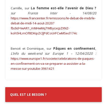
Camille, sur
La femme est-elle l'avenir de Dieu ?
sur France Inter - 14/08/20
https://www.franceinter.fr/emissions/le-debat-de-midi/le-
debat-de-midi-14-aout-2020?
fbclid=IwAR1_mNHwMq7WBycxcpZXNZ-
koh5HLmOf8DKipZr2JPdCoUrFCwMSecl174c
Benoit et Dominique, sur
Pâques en confinement
,
L’info du week-end sur Europe 1 – 12/04/2020 :
https://www.europe1.fr/societe/celebrations-de-paques-
en-confinement-on-va-se-preparer-a-assister-a-la-
messe-sur-youtube-3961421
QUEL EST LE BESOIN ?