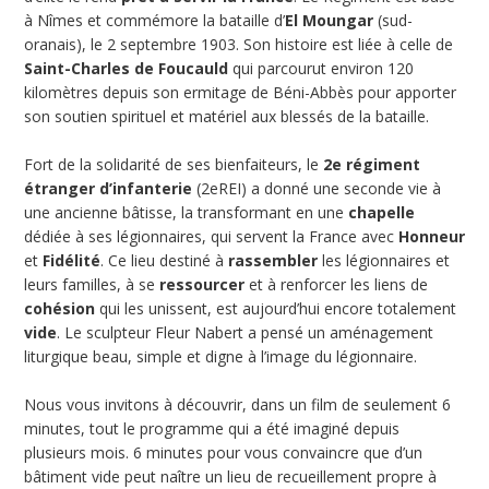
à Nîmes et commémore la bataille d’
El Moungar
(sud-
oranais), le 2 septembre 1903. Son histoire est liée à celle de
Saint-Charles de Foucauld
qui parcourut environ 120
kilomètres depuis son ermitage de Béni-Abbès pour apporter
son soutien spirituel et matériel aux blessés de la bataille.
Fort de la solidarité de ses bienfaiteurs, le
2e régiment
étranger d’infanterie
(2eREI) a donné une seconde vie à
une ancienne bâtisse, la transformant en une
chapelle
dédiée à ses légionnaires, qui servent la France avec
Honneur
et
Fidélité
. Ce lieu destiné à
rassembler
les légionnaires et
leurs familles, à se
ressourcer
et à renforcer les liens de
cohésion
qui les unissent, est aujourd’hui encore totalement
vide
. Le sculpteur Fleur Nabert a pensé un aménagement
liturgique beau, simple et digne à l’image du légionnaire.
Nous vous invitons à découvrir, dans un film de seulement 6
minutes, tout le programme qui a été imaginé depuis
plusieurs mois. 6 minutes pour vous convaincre que d’un
bâtiment vide peut naître un lieu de recueillement propre à