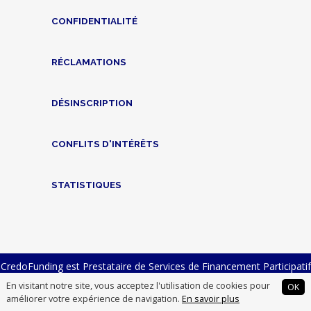
CONFIDENTIALITÉ
RÉCLAMATIONS
DÉSINSCRIPTION
CONFLITS D'INTÉRÊTS
STATISTIQUES
CredoFunding est Prestataire de Services de Financement Participatif
n° FP-2023-23 et Intermédiaire en Financement Participatif n°
En visitant notre site, vous acceptez l'utilisation de cookies pour
OK
14007012
améliorer votre expérience de navigation.
En savoir plus