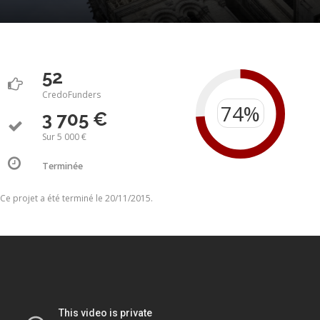
52
CredoFunders
3 705 €
Sur 5 000 €
Terminée
Ce projet a été terminé le 20/11/2015.