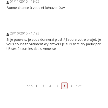
01/11/2015 - 19:05
Bonne chance à vous et kénavo ! Xav.
28/10/2015 - 17:23
Si je pouvais, je vous donnerai plus! :/ J'adore votre projet, je
vous souhaite vraiment d'y arriver ! Je suis fière d'y participer
! Bises à tous les deux. Annelise
<<
<
1
2
3
4
5
6
>
>>