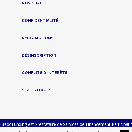
NOS C.G.U.
CONFIDENTIALITÉ
RÉCLAMATIONS
DÉSINSCRIPTION
CONFLITS D'INTÉRÊTS
STATISTIQUES
CredoFunding est Prestataire de Services de Financement Participatif
n° FP-2023-23 et Intermédiaire en Financement Participatif n°