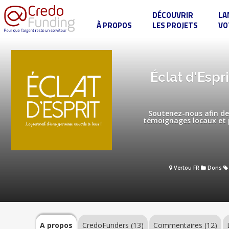
DÉCOUVRIR
LA
À PROPOS
LES PROJETS
VO
Éclat
d'Esprit
:
un
magazine
A
Éclat d'Espr
paroissial
propos
pour
porter
la
Joie
Soutenez-nous afin de 
aux
témoignages locaux et pe
périphéries
!
CredoFunders
(13)
Vertou FR
Dons
Commentaires
(12)
Label
A propos
CredoFunders
(13)
Commentaires (12)