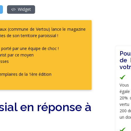
Widget
eaux (commune de Vertou) lance le magazine
es de son territoire paroissial !
, porté par une équipe de choc !
Pou
hrist par ce moyen
de 
isses
vot
xemplaires de la 1ère édition
Vous 
égale
20% d
ial en réponse à
vertu
200 du
un do