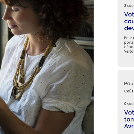
2
sout
Vot
cou
dev
Pour 
porté
dépos
Verto
Pou
Coût 
0
sout
Vot
tom
Avr