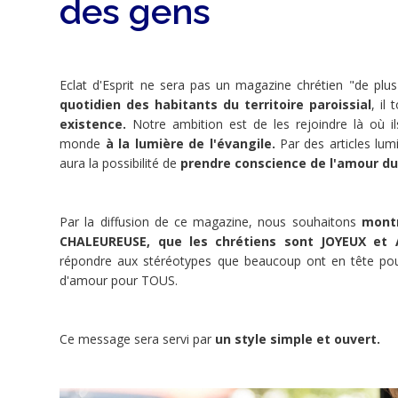
des gens
minée
Ce
Eclat d'Esprit ne sera pas un magazine chrétien "de plu
projet
quotidien des habitants du territoire paroissial
, il
a
existence.
Notre ambition est de les rejoindre là où ils
été
monde
à la lumière de l'évangile.
Par des articles lu
terminé
aura la possibilité de
prendre conscience de l'amour du 
le
02/04/2019.
Par la diffusion de ce magazine, nous souhaitons
montr
CHALEUREUSE, que les chrétiens sont JOYEUX et
répondre aux stéréotypes que beaucoup ont en tête pour
d'amour pour TOUS.
Share
Ce message sera servi par
un style simple et ouvert.
Tweet