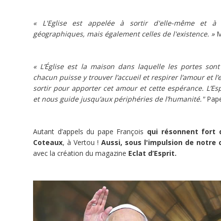
l'actualité,
pour
rejoindre
« L'Eglise est appelée à sortir d'elle-même et à 
les
géographiques, mais également celles de l'existence. »
M
paroissiens
des
périphéries
!
« L’Église est la maison dans laquelle les portes so
chacun puisse y trouver l’accueil et respirer l’amour et 
Porteur
de
sortir pour apporter cet amour et cette espérance. L’Es
projet
(VERTOU)
et nous guide jusqu’aux périphéries de l’humanité."
Pape
Autant d’appels du pape François
qui résonnent fort 
Coteaux
, à Vertou !
Aussi, sous l'impulsion de notre
Vertou
FR
avec la création du magazine
Eclat d’Esprit.
Dons
Evangélisation
Livres
et
édition
Avec
contreparties