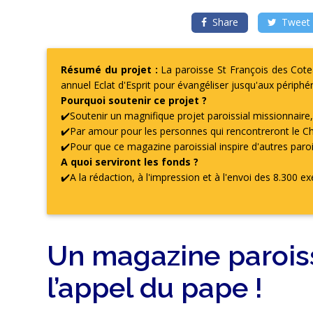
périphéries
Share
Tweet
!
Soutenez-
nous
Résumé du projet :
La paroisse St François des Cot
afin
annuel Eclat d'Esprit pour évangéliser jusqu'aux périphéri
de
donner
Pourquoi soutenir ce projet ?
vie
✔️Soutenir un magnifique projet paroissial missionnaire
à
ce
✔️Par amour pour les personnes qui rencontreront le C
magazine
paroissial
✔️Pour que ce magazine paroissial inspire d'autres paro
d'un
A quoi serviront les fonds ?
genre
nouveau
✔️A la rédaction, à l'impression et à l'envoi des 8.300 e
:
un
ton
simple
et
joyeux,
des
Un magazine paroiss
témoignages
locaux
et
l’appel du pape !
percutants,
des
éclairages
sur