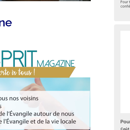
Pour 
confi
ine
Pou
Coût 