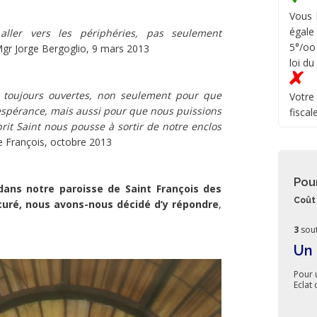
Vous 
égale
aller vers les périphéries, pas seulement
5°/oo
gr Jorge Bergoglio, 9 mars 2013
loi du
nt toujours ouvertes, non seulement pour que
Votre
l’espérance, mais aussi pour que nous puissions
fiscal
prit Saint nous pousse à sortir de notre enclos
 François, octobre 2013
Pou
dans notre paroisse de Saint François des
Coût 
 curé, nous avons-nous décidé d’y répondre
,
3
sout
Un 
Pour 
Eclat 