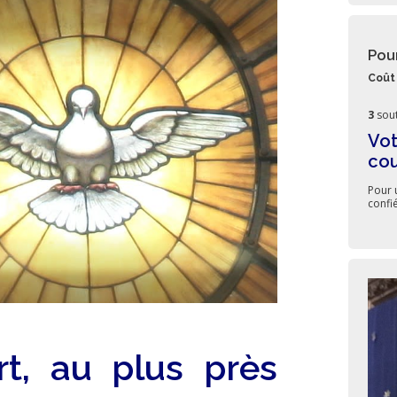
Pou
Coût 
3
sout
Vot
cou
Pour 
confi
t, au plus près