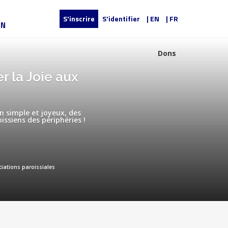
S'inscrire
S'identifier
| EN
| FR
UN
Dons
r la Joie aux
n simple et joyeux, des
issiens des périphéries !
iations paroissiales