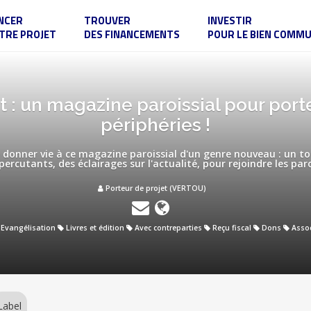
NCER
TROUVER
INVESTIR
TRE PROJET
DES FINANCEMENTS
POUR LE BIEN COMM
it : un magazine paroissial pour porte
périphéries !
donner vie à ce magazine paroissial d'un genre nouveau : un to
rcutants, des éclairages sur l'actualité, pour rejoindre les paro
Porteur de projet (VERTOU)
Evangélisation
Livres et édition
Avec contreparties
Reçu fiscal
Dons
Assoc
Label