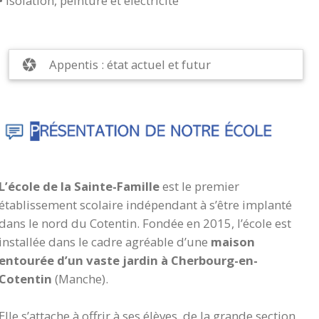
• Isolation, peinture et électricité
Appentis : état actuel et futur
camera
L’école de la Sainte-Famille
est le premier
établissement scolaire indépendant à s’être implanté
dans le nord du Cotentin. Fondée en 2015, l’école est
installée dans le cadre agréable d’une
maison
entourée d’un vaste jardin à Cherbourg-en-
Cotentin
(Manche).
Elle s’attache à offrir à ses élèves, de la grande section