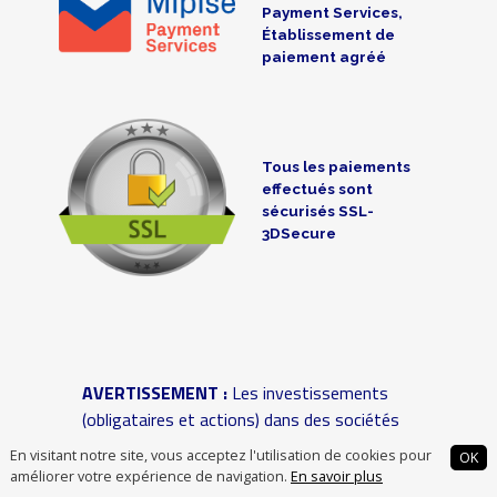
Payment Services,
Établissement de
paiement agréé
Tous les paiements
effectués sont
sécurisés SSL-
3DSecure
AVERTISSEMENT :
Les investissements
(obligataires et actions) dans des sociétés
non cotées ou des associations comportent
En visitant notre site, vous acceptez l'utilisation de cookies pour
OK
des risques de perte partielle ou totale du
améliorer votre expérience de navigation.
En savoir plus