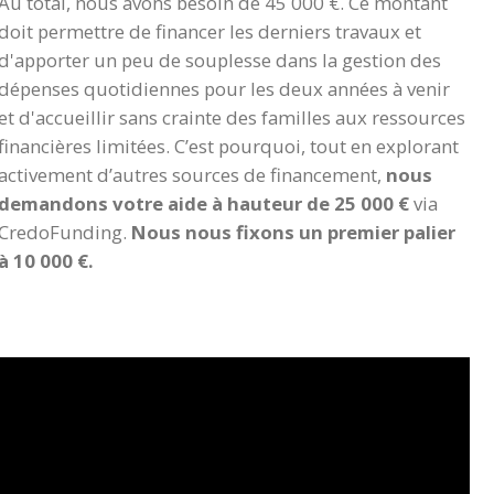
Au total, nous avons besoin de 45 000 €. Ce montant
doit permettre de financer les derniers travaux et
d'apporter un peu de souplesse dans la gestion des
dépenses quotidiennes pour les deux années à venir
et d'accueillir sans crainte des familles aux ressources
financières limitées. C’est pourquoi, tout en explorant
activement d’autres sources de financement,
nous
demandons votre aide à hauteur de 25 000 €
via
CredoFunding.
Nous nous fixons un premier palier
à 10 000 €.