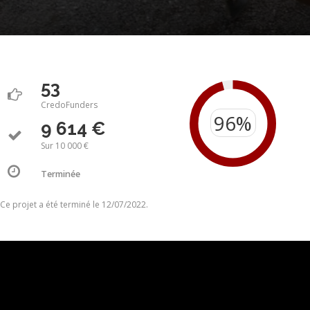
53
CredoFunders
9 614 €
Sur 10 000 €
Terminée
Ce projet a été terminé le 12/07/2022.