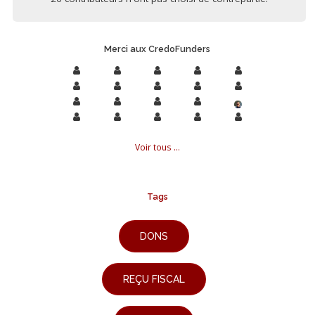
Merci aux CredoFunders
Voir tous ...
Tags
DONS
REÇU FISCAL