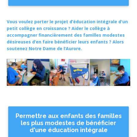
Vous voulez porter le projet d’éducation intégrale d'un
petit collège en croissance ? Aider le collège à
accompagner financièrement des familles modestes
désireuses d’en faire bénéficier leurs enfants ? Alors
soutenez Notre Dame de l’Aurore.
Permettre aux enfants des familles
les plus modestes de bénéficier
d'une éducation intégrale