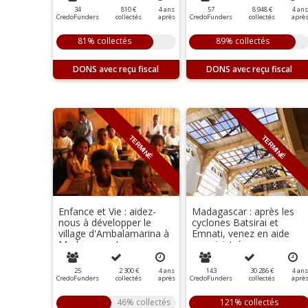
34
810 €
4
ans
57
8 948 €
4
ans
CredoFunders
collectés
après
CredoFunders
collectés
aprè
81% collectés
89% collectés
DONS
DONS
TERMINÉ
TERMINÉ
Enfance et Vie : aidez-
Madagascar : après les
nous à développer le
cyclones Batsirai et
village d'Ambalamarina à
Emnati, venez en aide
Madagascar !
aux sinistrés
25
2 300 €
4
ans
143
30 286 €
4
ans
CredoFunders
collectés
après
CredoFunders
collectés
aprè
46% collectés
121% collectés