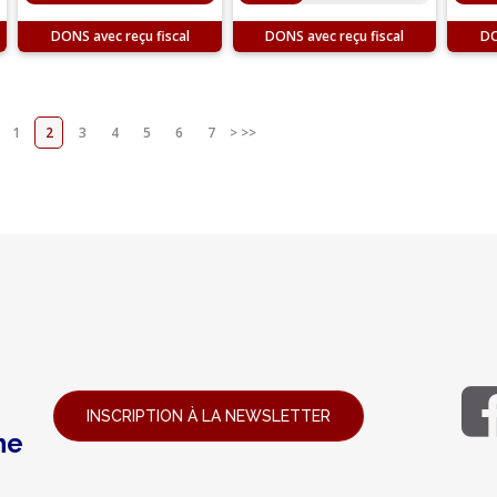
DONS
DONS
D
1
2
3
4
5
6
7
>
>>
INSCRIPTION À LA NEWSLETTER
ne