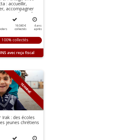
ta : accueillir,
er, accompagner
eunes porteurs de
cap !
16 040 €
4
ans
nders
collectés
après
100% collectés
ONS
TERMINÉ
r Irak : des écoles
les jeunes chrétiens