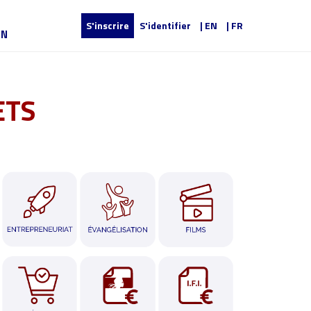
S'inscrire
S'identifier
| EN
| FR
UN
ETS