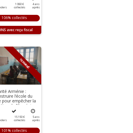
1 060 €
4
ans
nders
collectés
après
106% collectés
ONS
TERMINÉ
arité Arménie :
struire l’école du
ge pour empêcher la
rition de l’Arménie
ienne
15 150 €
5
ans
nders
collectés
après
101% collectés