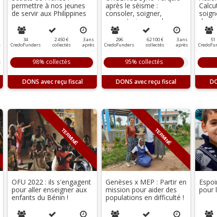
permettre à nos jeunes
après le séisme :
Calcut
de servir aux Philippines
consoler, soigner,
soign
reconstruire avec le
des j
Christ
handi
34
2 450 €
3
ans
296
62 100 €
3
ans
51
s
CredoFunders
collectés
après
CredoFunders
collectés
après
CredoFu
98% collectés
95% collectés
DONS
DONS
D
TERMINÉ
TERMINÉ
OFU 2022 : ils s'engagent
Genèses x MEP : Partir en
Espoi
pour aller enseigner aux
mission pour aider des
pour 
enfants du Bénin !
populations en difficulté !