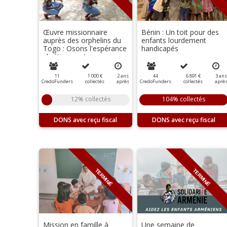
Œuvre missionnaire
Bénin : Un toit pour des
auprès des orphelins du
enfants lourdement
Togo : Osons l'espérance
handicapés
chrétienne et proposons-
là au monde !
11
1 000 €
2
ans
44
6 891 €
3
ans
CredoFunders
collectés
après
CredoFunders
collectés
aprè
12% collectés
104% collectés
DONS
DONS
TERMINÉ
TERMINÉ
Mission en famille à
Une semaine de