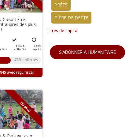
PRÊTS
TITRE DE DETTE
s-Cœur : Être
nt auprès des plus
 !
Titres de capital
4 350 €
3
ans
nders
collectés
après
S'ABONNER À HUMANITAIRE
43% collectés
ONS
TERMINÉ
n & Partage avec