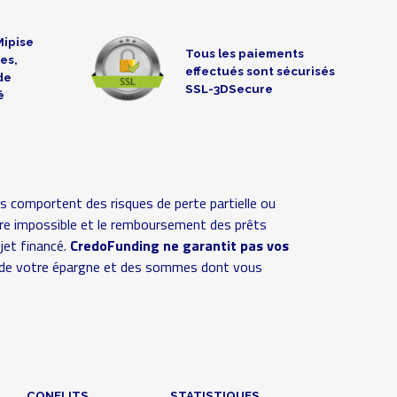
Mipise
Tous les paiements
es,
effectués sont sécurisés
de
SSL-3DSecure
é
s comportent des risques de perte partielle ou
 voire impossible et le remboursement des prêts
ojet financé.
CredoFunding ne garantit pas vos
ive de votre épargne et des sommes dont vous
CONFLITS
STATISTIQUES