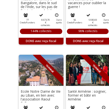
Bangalore, dans le sud
vacances pour oublier la
de l'Inde, sur les pas de
guerre !
Sainte Jeanne-Antide
Thouret.
77
8 673,70
3
ans
56
5 930,93
3
ans
CredoFunders
€
après
CredoFunders
€
aprè
collectés
collectés
144% collectés
98% collectés
DONS
DONS
TERMINÉ
TERMINÉ
Ecole Notre Dame de Vie
Santé Arménie : soigner,
au Liban, en lien avec
former et bâtir en
l'association Raoul
Arménie
Follereau