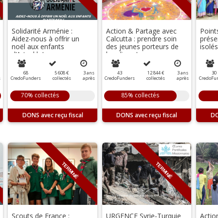
Solidarité Arménie :
Action & Partage avec
Point
Aidez-nous à offrir un
Calcutta : prendre soin
prése
noël aux enfants
des jeunes porteurs de
isolés
d’Artsakh !
handicap !
68
5 608 €
3
ans
43
12 844 €
3
ans
30
s
CredoFunders
collectés
après
CredoFunders
collectés
après
CredoFu
70% collectés
85% collectés
DONS
DONS
D
TERMINÉ
TERMINÉ
Scouts de France :
URGENCE Syrie-Turquie
Actio