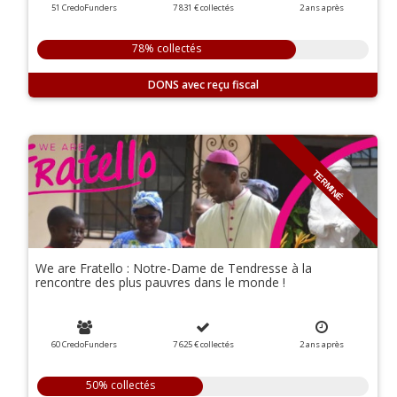
51 CredoFunders
7 831 €
collectés
2
ans
après
78% collectés
DONS
TERMINÉ
We are Fratello : Notre-Dame de Tendresse à la
rencontre des plus pauvres dans le monde !
60 CredoFunders
7 625 €
collectés
2
ans
après
50% collectés