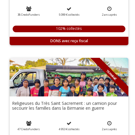
38 CredoFunders
5 099 €
collectés
2
ans
après
102% collectés
DONS
TERMINÉ
Religieuses du Très Saint Sacrement : un camion pour
secourir les familles dans la Birmanie en guerre
47 CredoFunders
4 953 €
collectés
2
ans
après