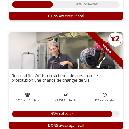
38% collectés
DONS
TERMINÉ
Resto'sitôt : Offrir aux victimes des réseaux de
prostitution une chance de changer de vie
133 CredoFunders
42 234 €
collectés
120
jours
après
93% collectés
DONS