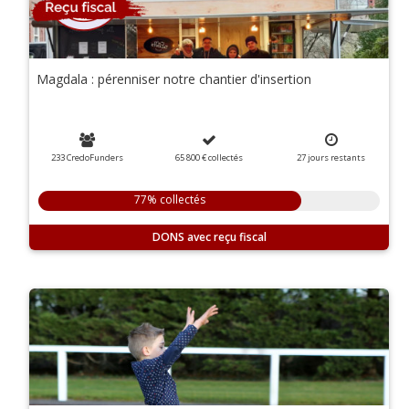
Magdala : pérenniser notre chantier d'insertion
233 CredoFunders
65 800 €
collectés
27
jours
restants
77% collectés
DONS