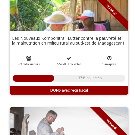
TERMINÉ
Les Nouveaux Kombohitra : Lutter contre la pauvreté et
la malnutrition en milieu rural au sud-est de Madagascar !
27 CredoFunders
5 578,06 €
collectés
1 an
après
37% collectés
DONS
TERMINÉ