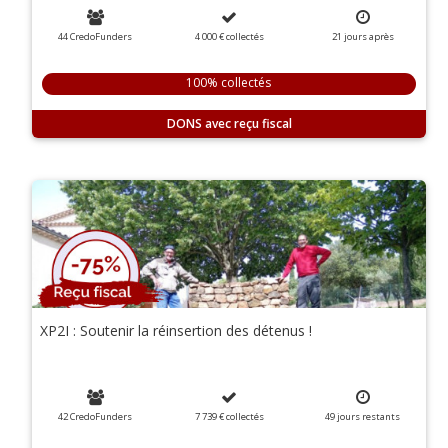
44 CredoFunders
4 000 €
collectés
21
jours
après
100% collectés
DONS
XP2I : Soutenir la réinsertion des détenus !
42 CredoFunders
7 739 €
collectés
49
jours
restants