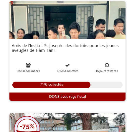
Amis de l’Institut St Joseph : des dortoirs pour les jeunes
aveugles de Hàm Tân !
110 CredoFunders
17 878 €
collectés
16
jours
restants
71% collectés
DONS