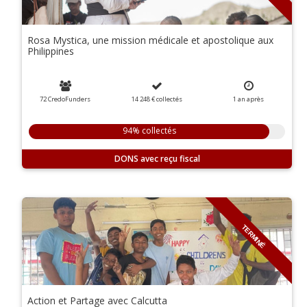
Rosa Mystica, une mission médicale et apostolique aux
Philippines
72 CredoFunders
14 248 €
collectés
1 an
après
94% collectés
DONS
TERMINÉ
Action et Partage avec Calcutta