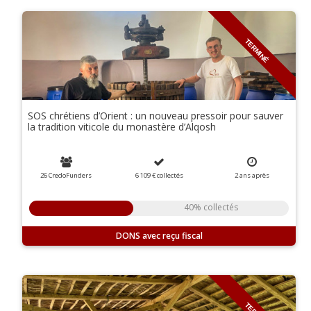
TERMINÉ
SOS chrétiens d’Orient : un nouveau pressoir pour sauver
la tradition viticole du monastère d’Alqosh
26 CredoFunders
6 109 €
collectés
2
ans
après
40% collectés
DONS