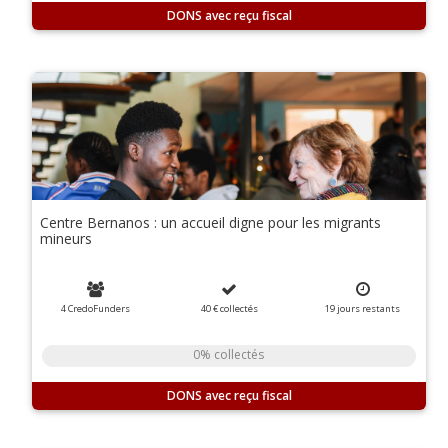
DONS
Centre Bernanos : un accueil digne pour les migrants
mineurs
4 CredoFunders
40 €
collectés
19
jours
restants
0% collectés
DONS