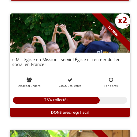
TERMINÉ
e'M - église en Mission : servir l'Église et recréer du lien
social en France !
69 CredoFunders
23 000 €
collectés
1 an
après
76% collectés
DONS