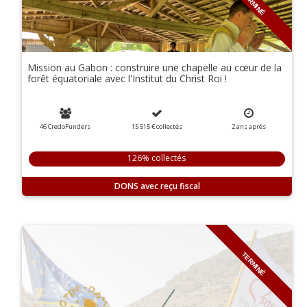
TERMINÉ
Mission au Gabon : construire une chapelle au cœur de la
forêt équatoriale avec l'Institut du Christ Roi !
46 CredoFunders
15 515 €
collectés
2
ans
après
126% collectés
DONS
TERMINÉ