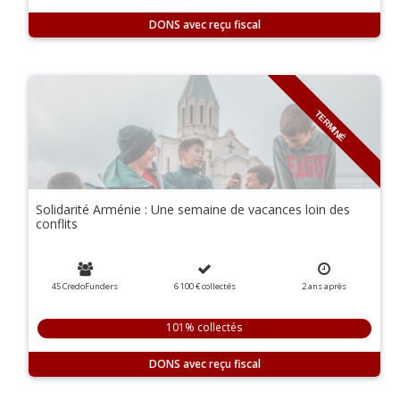
DONS
TERMINÉ
Solidarité Arménie : Une semaine de vacances loin des
conflits
45 CredoFunders
6 100 €
collectés
2
ans
après
101% collectés
DONS