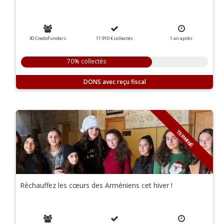
30 CredoFunders
11 910 €
collectés
1 an
après
70% collectés
DONS
TERMINÉ
Réchauffez les cœurs des Arméniens cet hiver !