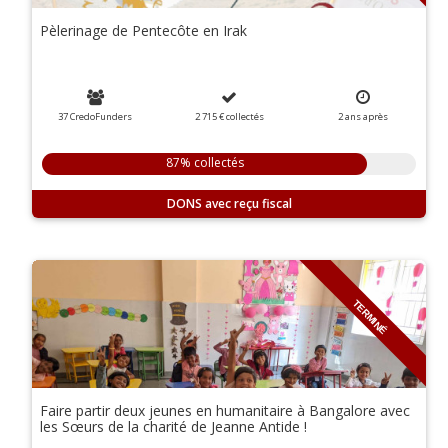
Pèlerinage de Pentecôte en Irak
37 CredoFunders
2 715 €
collectés
2
ans
après
87% collectés
DONS
TERMINÉ
Faire partir deux jeunes en humanitaire à Bangalore avec
les Sœurs de la charité de Jeanne Antide !