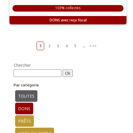
103% collectés
DONS
1
2
3
4
5
...
>
>>
Chercher
Par catégorie
TOUTES
DONS
PRÊTS