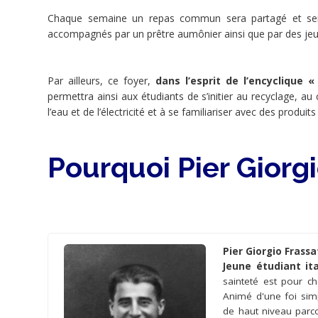
Chaque semaine un repas commun sera partagé et sera 
 638 €
accompagnés par un prêtre aumônier ainsi que par des jeun
15 000 €
Par ailleurs, ce foyer,
dans l’esprit de l’encyclique 
minée
permettra ainsi aux étudiants de s’initier au recyclage
l’eau et de l’électricité et à se familiariser avec des produi
Ce
projet
a
Pourquoi Pier Giorgi
été
terminé
le
23/06/2017.
Pier Giorgio Frassa
Jeune étudiant ita
sainteté est pour ch
Animé d'une foi simp
Share
de haut niveau parc