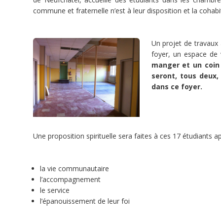
Dons
commune et fraternelle n’est à leur disposition et la cohabi
Reçu
fiscal
Associations
paroissiales
Un projet de travaux 
Projets
foyer, un espace de
diocésains
manger et un coin 
Education
seront, tous deux,
Dons
dans ce foyer.
Dons
Une proposition spirituelle sera faites à ces 17 étudiants 
la vie communautaire
l’accompagnement
le service
7
l’épanouissement de leur foi
doFunders