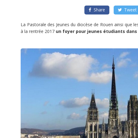
décidé
avec
la
Share
Tweet
Pastorale
des
Jeunes
La Pastorale des Jeunes du diocèse de Rouen ainsi que les
et
les
à la rentrée 2017
un foyer pour jeunes étudiants dans 
aumôneries
étudiantes
de
créer
un
foyer
pour
étudiants.
17
chambres
existent
déjà
mais
la
création
d’une
cuisine
et
d’une
salle
commune
est
indispensable
pour