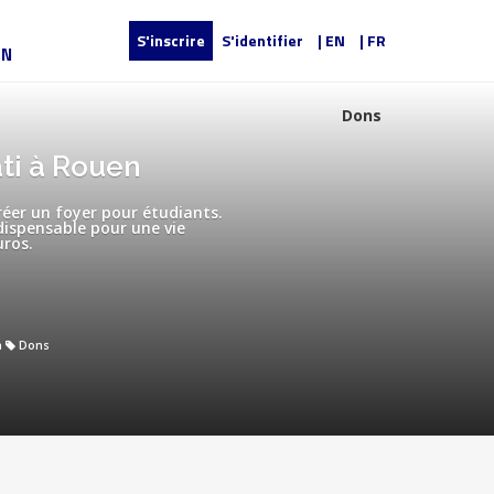
S'inscrire
S'identifier
| EN
| FR
UN
Dons
ati à Rouen
réer un foyer pour étudiants.
dispensable pour une vie
uros.
n
Dons