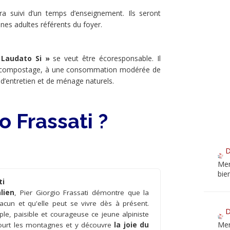
suivi d’un temps d’enseignement. Ils seront
es adultes référents du foyer.
« Laudato Si »
se veut être écoresponsable. Il
, au compostage, à une consommation modérée de
ts d’entretien et de ménage naturels.
o Frassati ?
D
Mer
bie
ti
lien
, Pier Giorgio Frassati démontre que la
acun et qu'elle peut se vivre dès à présent.
D
le, paisible et courageuse ce jeune alpiniste
Mer
ourt les montagnes et y découvre
la joie du