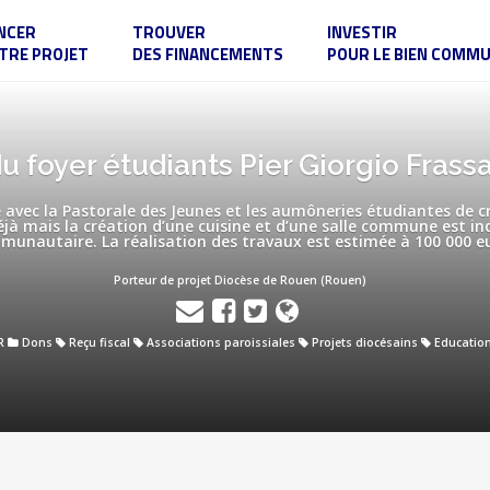
NCER
TROUVER
INVESTIR
TRE PROJET
DES FINANCEMENTS
POUR LE BIEN COMM
u foyer étudiants Pier Giorgio Frass
 avec la Pastorale des Jeunes et les aumôneries étudiantes de c
jà mais la création d’une cuisine et d’une salle commune est in
unautaire. La réalisation des travaux est estimée à 100 000 e
Porteur de projet Diocèse de Rouen (Rouen)
R
Dons
Reçu fiscal
Associations paroissiales
Projets diocésains
Educatio