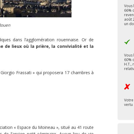
Vous 
66% d
reven
août 2
un do
Rouen
oliques dans l’agglomération rouennaise. Or de
e de lieux où la prière, la convivialité et la
Vous 
60% d
H.T.,
relati
r Giorgio Frassati » qui proposera 17 chambres à
Votre
vertu 
ociation « Espace du Moineau », situé au 41 route
 de l’ancien petit séminaire. Aucun lieu de vie