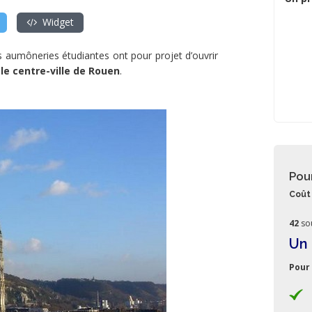
Widget
 aumôneries étudiantes ont pour projet d’ouvrir
le centre-ville de Rouen
.
Pou
Coût 
42
so
Un 
Pour 