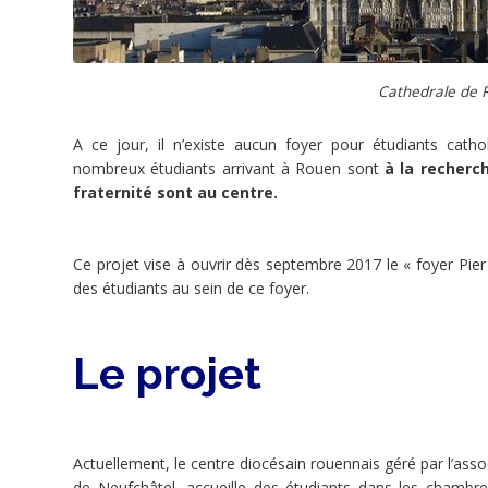
une
vie
communautaire.
La
réalisation
des
Cathedrale de 
travaux
est
estimée
à
A ce jour, il n’existe aucun foyer pour étudiants cath
100
nombreux étudiants arrivant à Rouen sont
à la recherch
000
euros.
fraternité sont au centre.
Porteur
de
projet
Ce projet vise à ouvrir dès septembre 2017 le « foyer Pie
Diocèse
de
des étudiants au sein de ce foyer.
Rouen
(Rouen)
Le projet
Rouen
Actuellement, le centre diocésain rouennais géré par l’ass
FR
de Neufchâtel, accueille des étudiants dans les chambres