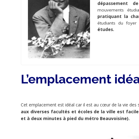
dépassement de
Tweet
mouvements étudia
pratiquant la cha
étudiants du foye
Widget
études.
La
Pastorale
des
Jeunes
du
L’emplacement idéa
diocèse
de
Rouen
ainsi
que
Cet emplacement est idéal car il est au cœur de la vie des s
les
aux diverses facultés et écoles de la ville est facil
aumôneries
et à deux minutes à pied du métro Beauvoisine).
étudiantes
ont
pour