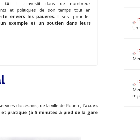
 soi
. Il s'investit dans de nombreux
nts et politiques de son temps tout en
rité envers les pauvres
. Il sera pour les
D
r
un exemple et un soutien dans leurs
Un 
D
Mer
l
D
Mer
reç
ervices diocésains, de la ville de Rouen ;
l’accès
e et pratique (à 5 minutes à pied de la gare