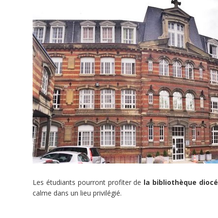
projet
d’ouvrir
à
la
rentrée
2017
un
foyer
pour
jeunes
étudiants
dans
le
centre-
ville
de
Rouen
.
Les étudiants pourront profiter de
la bibliothèque dioc
calme dans un lieu privilégié.