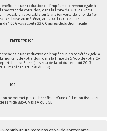
bénéficiez d’une réduction de l’impôt sur le revenu égale à
u montant de votre don, dans la limite de 20% de votre
u imposable, reportable sur 5 ans (en vertu de la loi du 1er
013 relative au mécénat, art. 200 du CGI). Ainsi :
n de 100 € vous coûte 33,6 € après déduction fiscale.
ENTREPRISE
bénéficiez d’une réduction de l’impôt sur les sociétés égale à
u montant de votre don, dans la limite de 5°/oo de votre CA
 reportable sur 5 ans (en vertu de la loi du 1er août 2013
ve au mécénat, art. 238 du CGI).
ISF
 don ne permet pas de bénéficier d'une déduction fiscale en
de l'article 885-0 V bis A du CGI.
5 contributeurs n'ont pas choisi de contrepartie.