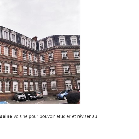
ésaine
voisine pour pouvoir étudier et réviser au