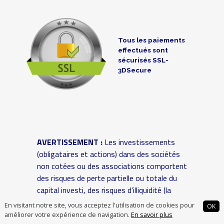
Tous les paiements
effectués sont
sécurisés SSL-
3DSecure
AVERTISSEMENT :
Les investissements
(obligataires et actions) dans des sociétés
non cotées ou des associations comportent
des risques de perte partielle ou totale du
capital investi, des risques d'illiquidité (la
revente des titres n'est pas garantie, elle
En visitant notre site, vous acceptez l'utilisation de cookies pour
OK
peut être incertaine voire impossible et le
améliorer votre expérience de navigation.
En savoir plus