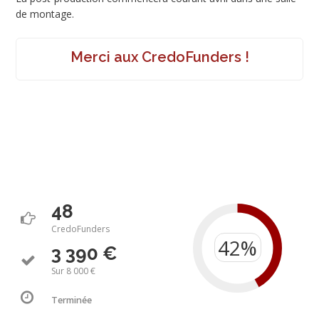
de montage.
Merci aux CredoFunders !
48
CredoFunders
3 390 €
Sur 8 000 €
Terminée