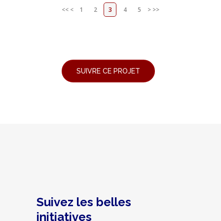
<<
<
1
2
3
4
5
>
>>
Suivez les belles
initiatives