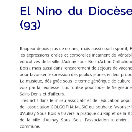
El Nino du Diocèse
SAMEDI
(93)
2
MAI
2015
Rappeur depuis plus de dix ans, mais aussi coach sportif, E
les expressions orales et corporelles incarnent de véritab
/
éducatives de la ville d’Aulnay-sous-Bois (Action Catholiqu
Bois), mais aussi dans l’encadrement de séjours de vacances
pour favoriser l’expression des publics jeunes en leur propos
17H-
La musique, désignée sous le terme générique de culture
voix par la jeunesse. Lui, l’utilise pour louer le Seigneu
21H30
Saint-Denis et d’ailleurs.
Très actif dans le milieu associatif et de l'éducation popul
de l'association GOLGOTHA MUSIC qui souhaite favoriser l’é
Parvis
d'Aulnay Sous Bois à travers la pratique du Rap et de la
de la ville d'Aulnay Sous Bois, l'association intervie
de
commune.