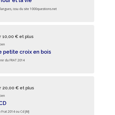
mour et la vie
 langues, issu du site 1000questions.net
r 10,00 €
et plus
ien
 petite croix en bois
nir du FRAT 2014
r 20,00 €
et plus
ien
 CD
 Frat 2014 ou Cd JMJ