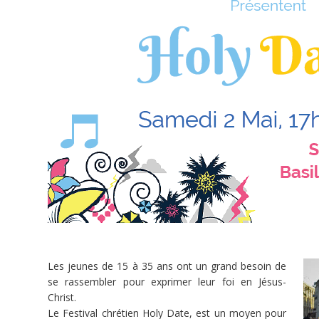
Denis
France
Dons
Dons
Spectacles
Musiques
Projets
diocésains
Culture
et
créations
Dons,
contreparties
Les jeunes de 15 à 35 ans ont un grand besoin de
se rassembler pour exprimer leur foi en Jésus-
Christ.
9
Le Festival chrétien Holy Date, est un moyen pour