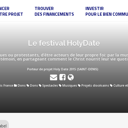
NCER
TROUVER
INVESTIR
TRE PROJET
DES FINANCEMENTS
POUR LE BIEN COMM
Le festival HolyDate
es ou protestants, d’être acteurs de leur propre foi: par la mus
témoin, en partageant comment le Christ nourrit leur vie quot
Porteur de projet Holy Date 2015 (SAINT-DENIS)
is France
Dons
Dons
Spectacles
Musiques
Projets diocésains
Culture et
abel