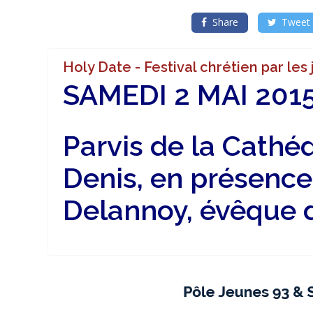
la
danse,
l’écoute
Share
Tweet
d’un
grand
témoin,
en
Holy Date - Festival chrétien par les
partageant
comment
SAMEDI 2 MAI 201
le
Christ
nourrit
leur
vie
Parvis de la Cathéd
quotidienne
Porteur
Denis, en présence
de
projet
Holy
Date
Delannoy, évêque 
2015
(SAINT-
DENIS)
Saint-