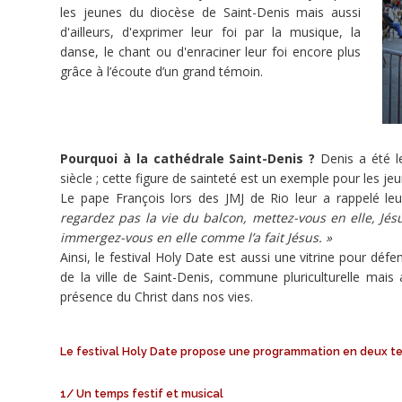
les jeunes du diocèse de Saint-Denis mais aussi
doFunders
d'ailleurs, d'exprimer leur foi par la musique, la
danse, le chant ou d'enraciner leur foi encore plus
90 €
grâce à l’écoute d’un grand témoin.
690 €
minée
Pourquoi à la cathédrale Saint-Denis ?
Denis a été le
siècle ; cette figure de sainteté est un exemple pour les je
Ce
Le pape François lors des JMJ de Rio leur a rappelé le
projet
regardez pas la vie du balcon, mettez-vous en elle, Jésu
a
immergez-vous en elle comme l’a fait Jésus. »
été
Ainsi, le festival Holy Date est aussi une vitrine pour déf
terminé
de la ville de Saint-Denis, commune pluriculturelle mais 
le
présence du Christ dans nos vies.
25/05/2015.
Le festival Holy Date propose une programmation en deux te
1/ Un temps festif et musical