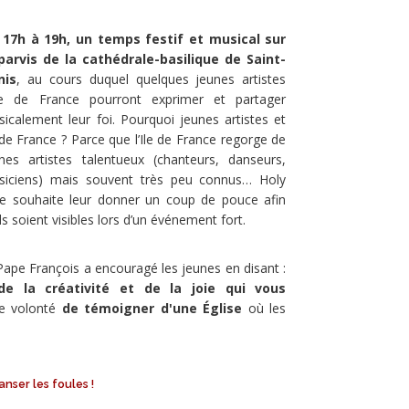
 17h à 19h, un temps festif et musical sur
 parvis de la cathédrale-basilique de Saint-
nis
, au cours duquel quelques jeunes artistes
Ile de France pourront exprimer et partager
icalement leur foi. Pourquoi jeunes artistes et
 de France ? Parce que l’Ile de France regorge de
nes artistes talentueux (chanteurs, danseurs,
siciens) mais souvent très peu connus… Holy
e souhaite leur donner un coup de pouce afin
ils soient visibles lors d’un événement fort.
Pape François a encouragé les jeunes en disant :
de la créativité et de la joie qui vous
te volonté
de témoigner d'une Église
où les
nser les foules !