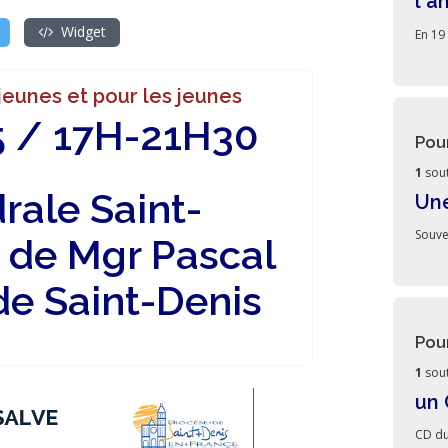
l'a
Widget
En 19
 jeunes et pour les jeunes
5 / 17H-21H30
Pou
1
sout
rale Saint-
Une
Souve
 de Mgr Pascal
de Saint-Denis
Pou
1
sout
un
CD du