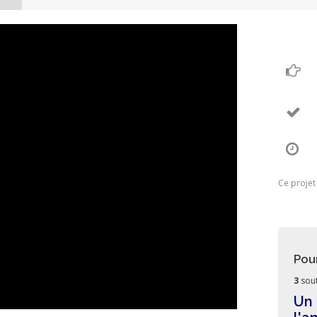
Ce projet
Pou
3
sout
Un 