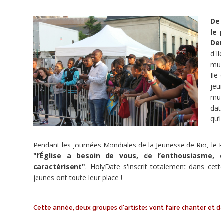
Share
De
le
Tweet
De
d'
Widget
mus
Ile
jeu
Holy
mu
Date
dat
-
qu’
Festival
chrétien
Pendant les Journées Mondiales de la Jeunesse de Rio, le 
par
"l’Église a besoin de vous, de l’enthousiasme, 
les
caractérisent"
. HolyDate s'inscrit totalement dans cet
jeunes
jeunes ont toute leur place !
et
pour
les
Cette année, deux groupes d'artistes vont faire chanter et da
jeunes