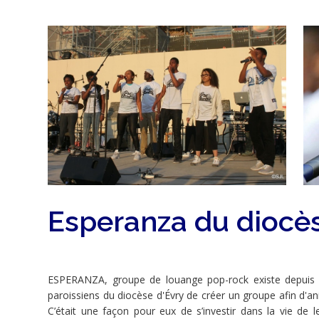
la
Cathédrale
Saint-
Denis,
en
présence
de
Esperanza du diocès
Mgr
Pascal
ESPERANZA, groupe de louange pop-rock existe depuis 1
paroissiens du diocèse d'Évry de créer un groupe afin d'a
Delannoy,
C’était une façon pour eux de s’investir dans la vie de 