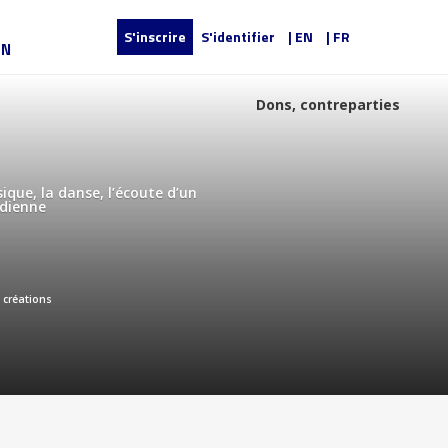
S'inscrire
S'identifier
| EN
| FR
UN
Dons, contreparties
ique, la danse, l’écoute d’un
idienne
 créations