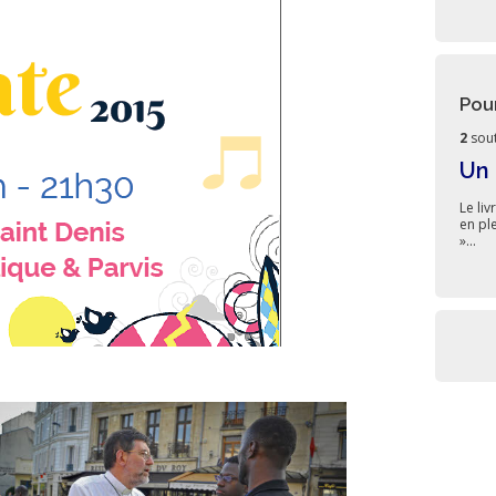
Pou
2
sout
Un 
Le li
en pl
»...