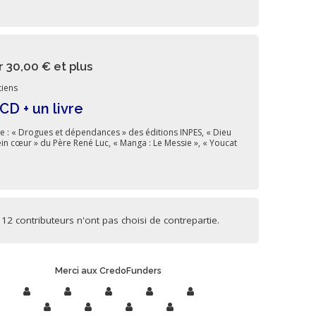
r 30,00 €
et plus
iens
CD + un livre
vre : « Drogues et dépendances » des éditions INPES, « Dieu
ein cœur » du Père René Luc, « Manga : Le Messie », « Youcat
12 contributeurs n'ont pas choisi de contrepartie.
Merci aux CredoFunders