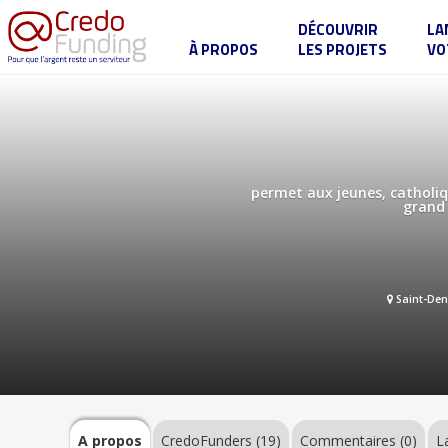
DÉCOUVRIR
LA
À PROPOS
LES PROJETS
VO
Le
festival
HolyDate
A
propos
permet aux jeunes, catholiqu
grand 
CredoFunders
(19)
Saint-Den
Commentaires
(0)
Label
A propos
CredoFunders
(19)
Commentaires (0)
L