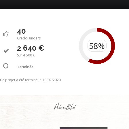
40
CredoFunders
2 640 €
Sur 4 500 €
Terminée
Ce projet a été terminé le 10/02/2020.