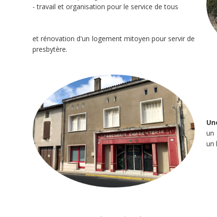
- travail et organisation pour le service de tous
4
doFunders
et rénovation d'un logement mitoyen pour servir de
presbytère.
 650 €
2 000 €
minée
Un
Ce
un 
projet
un 
a
été
terminé
le
30/01/2023.