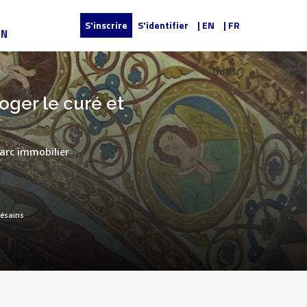
S'inscrire
S'identifier
| EN
| FR
UN
Dons
oger le curé et
parc immobilier
césains