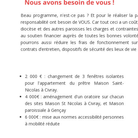
Beau programme, n'est-ce pas ? Et pour le réaliser la p
Share
responsabilité ont besoin de VOUS. Car tout ceci a un coût,
diocèse et des autres paroisses les charges et contraintes
Tweet
au soutien financier auprès de toutes les bonnes volont
pourrons aussi réduire les frais de fonctionnement sur l
contrats d’entretien, dispositifs de sécurité des lieux de vie 
Widget
2 000 € : changement de 3 fenêtres isolantes
pour l'appartement du prêtre Maison Saint-
Nicolas à Civray.
La
4 000€ : aménagement d'un oratoire sur chacun
paroisse
des sites Maison St Nicolas à Civray, et Maison
Saint-
paroissiale à Gençay
Sauveur
6 000€ : mise aux normes accessibilité personnes
en
à mobilité réduite
Civraisien
étendue