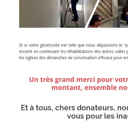
St
Maurice
la
Clouère.
Elle
a
pour
Et si votre générosité est telle que nous dépassions le "
mission
escient en continuant les réhabilitations des autres salles
d’apporter,
les églises des dimanches de sonorisation efficace pour e
à
tous
ceux
qui
souhaitent
le
recevoir,
Et à tous, chers donateurs, n
le
témoignage
vous pour les ina
de
la