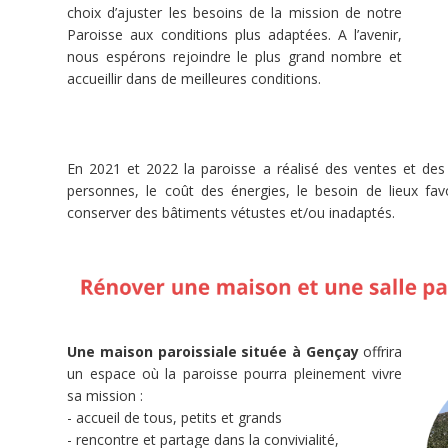
choix d’ajuster les besoins de la mission de notre
Paroisse aux conditions plus adaptées. A l’avenir,
Dons
nous espérons rejoindre le plus grand nombre et
accueillir dans de meilleures conditions.
Reçu
fiscal
Dons
Associations
paroissiales
En 2021 et 2022 la paroisse a réalisé des ventes et des
Reçu
fiscal
personnes, le coût des énergies, le besoin de lieux favo
75%
IR
conserver des bâtiments vétustes et/ou inadaptés.
Projets
diocésains
Dons
Une maison paroissiale située à Gençay
offrira
un espace où la paroisse pourra pleinement vivre
sa mission :
- accueil de tous, petits et grands
- rencontre et partage dans la convivialité,