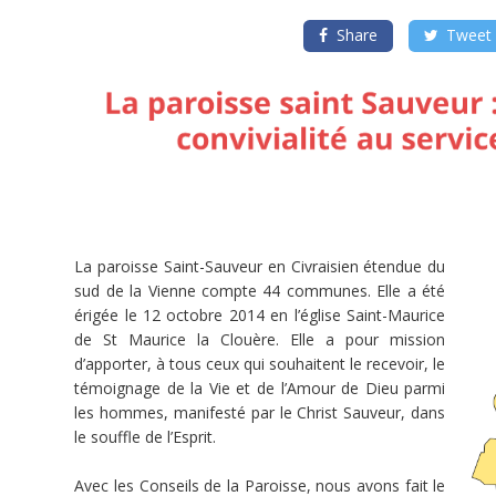
rassembler
les
Share
Tweet
paroissiens
Paroisse
saint
Sauveur
:
l'accueil
est
primordial,
la
paroisse
adapte
La paroisse Saint-Sauveur en Civraisien étendue du
donc
son
sud de la Vienne compte 44 communes. Elle a été
parc
érigée le 12 octobre 2014 en l’église Saint-Maurice
immobilier
de St Maurice la Clouère. Elle a pour mission
d’apporter, à tous ceux qui souhaitent le recevoir, le
Porteur
de
témoignage de la Vie et de l’Amour de Dieu parmi
projet
les hommes, manifesté par le Christ Sauveur, dans
Paroisse
saint
le souffle de l’Esprit.
Sauveur
(Gençay)
Avec les Conseils de la Paroisse, nous avons fait le