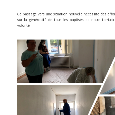
du
sud
de
Ce passage vers une situation nouvelle nécessite des effor
la
sur la générosité de tous les baptisés de notre territo
Vienne
volonté.
compte
44
communes.
Elle
a
été
érigée
le
12
octobre
2014
en
l’église
Saint-
Maurice
de