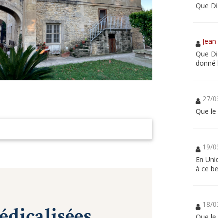
Que Di
Jean 
Que Di
donné l
27/0
Que le
19/0
En Unio
à ce be
18/0
Que le 