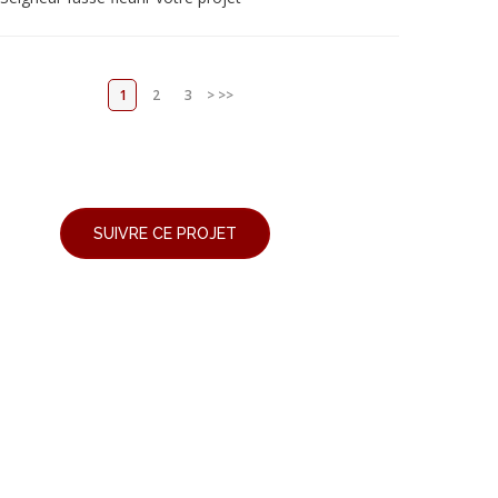
1
2
3
>
>>