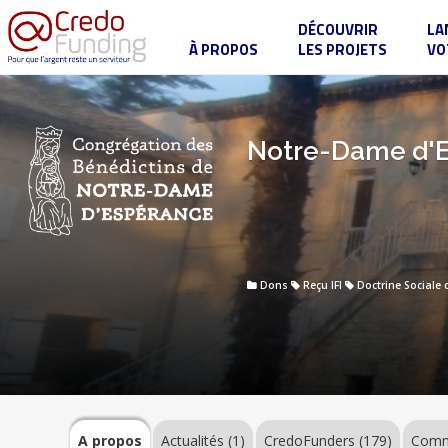
DÉCOUVRIR
LA
À PROPOS
LES PROJETS
VO
Notre-
Dame
d'Espérance
:
la
A
Notre-Dame d'Es
vie
propos
monastique
au
coeur
de
la
Actualités
fragilité
(1)
Dons
Reçu IFI
Doctrine Sociale 
CredoFunders
(179)
Commentaires
(14)
A propos
Actualités (1)
CredoFunders
(179)
Comme