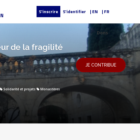
S'inscrire
S'identifier
| EN
| FR
UN
Dons
 de la fragilité
JE CONTRIBUE
Solidarité et projets
Monastères