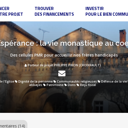
NCER
TROUVER
INVESTIR
TRE PROJET
DES FINANCEMENTS
POUR LE BIEN COMM
pérance : la vie monastique au coeur
Des cellules PMR pour accueillir nos frères handicapés
Porteur de projet PHILIPPE PIRON (CROIXRAULT)
de l'Eglise
Dignité de la personne
Communautés religieuses
Défense de la vie
abbayes
Patrimoine
Dons
Reçu fiscal
ntaires (14)