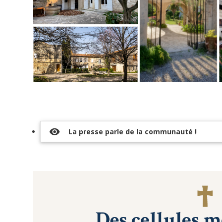
JE CONTRIBUE
Share
Tweet
visibility
La presse parle de la communauté !
Widget
La
Congrégation
bénédictine
Notre-
Dame
d’Espérance