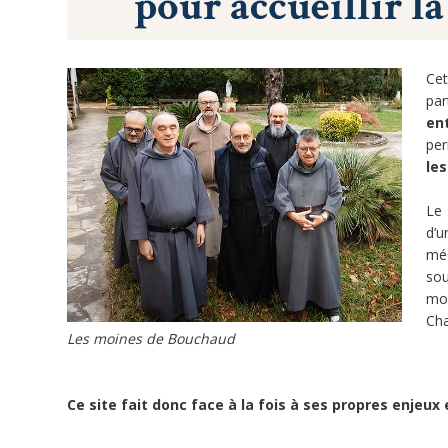
JE CONTRIBUE
Ce
par
en
per
79
les
doFunders
Le
d’u
1 352 €
mé
so
55 000 €
mo
Cha
Les moines de Bouchaud
0
s
Ce site fait donc face à la fois à ses propres enjeux
ants