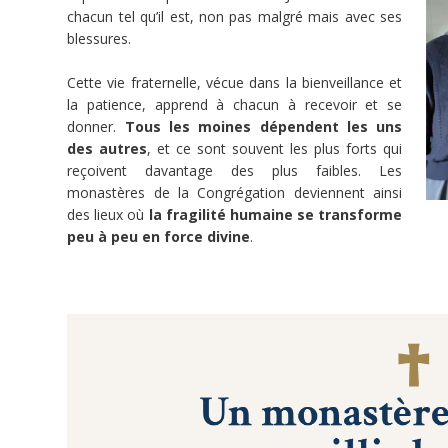
l'Eglise
chacun tel qu’il est, non pas malgré mais avec ses
Dignité
blessures.
de
la
personne
Cette vie fraternelle, vécue dans la bienveillance et
Communautés
religieuses
la patience, apprend à chacun à recevoir et se
Défense
donner.
Tous les moines dépendent les uns
de
la
des autres
, et ce sont souvent les plus forts qui
vie
reçoivent davantage des plus faibles. Les
Solidarité
monastères de la Congrégation deviennent ainsi
et
projets
des lieux où
la fragilité humaine se transforme
Monastères
peu à peu en force divine
.
abbayes
Patrimoine
Dons
Reçu
fiscal
Dons