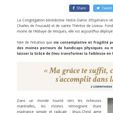
la
fragilité
Share
Tweet
Des
La Congrégation bénédictine Notre-Dame d’Espérance vit la
cellules
Charles de Foucauld et de sainte Thérèse de Lisieux. Fondé
PMR
pour
moine de l’Abbaye de Wisques, elle est aujourd’hui déployée
accueillir
nos
frères
Née de l’intuition que
vie contemplative et fragilité p
handicapés
des moines porteurs de handicaps physiques ou 
laisser la Grâce de Dieu transformer la faiblesse en 
Porteur
de
projet
PHILIPPE
PIRON
(CROIXRAULT)
Dons
Reçu
IFI
Dans un monde tourné vers les richesses
Doctrine
matérielles, les moines témoignent d’une
Sociale
de
espérance simple et radicale : Jésus-Christ aime