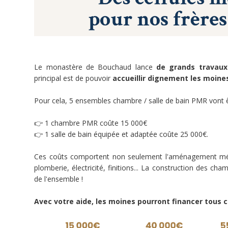
vit
la
spiritualité
de
saint
Benoît
Le monastère de Bouchaud lance
de grands travaux
à
principal est de pouvoir
accueillir dignement les moines
l’école
de
Pour cela, 5 ensembles chambre / salle de bain PMR vont
saint
Charles
👉 1 chambre PMR coûte 15 000€
de
👉 1 salle de bain équipée et adaptée coûte 25 000€.
Foucauld
et
Ces coûts comportent non seulement l'aménagement médic
de
plomberie, électricité, finitions... La construction des cha
sainte
de l'ensemble !
Thérèse
de
Avec votre aide, les moines pourront financer tous
Lisieux.
Fondée
le