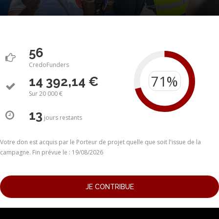
56
CredoFunders
14 392,14 €
Sur 20 000 €
13
jours
restants
Votre don est acquis par le Porteur de projet quelle que soit l'issue de la
campagne. Fin prévue le : 19/08/2026
JE CONTRIBUE