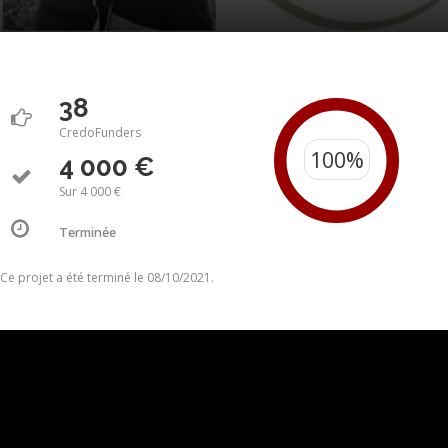
38
CredoFunders
4 000 €
Sur 4 000 €
Terminée
Ce projet a été terminé le 08/10/2021.