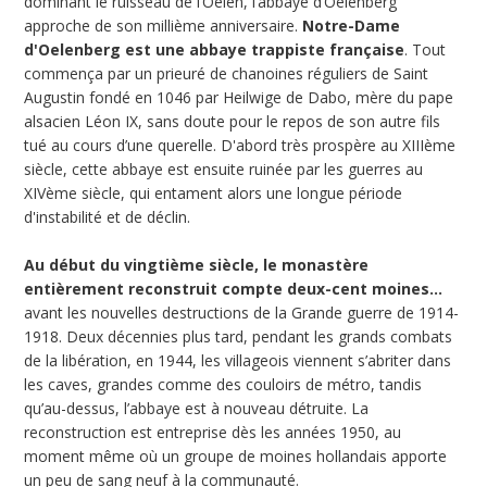
dominant le ruisseau de l’Oelen, l’abbaye d’Oelenberg
approche de son millième anniversaire.
Notre-Dame
d'Oelenberg est une abbaye trappiste française
. Tout
commença par un prieuré de chanoines réguliers de Saint
Augustin fondé en 1046 par Heilwige de Dabo, mère du pape
alsacien Léon IX, sans doute pour le repos de son autre fils
tué au cours d’une querelle. D'abord très prospère au XIIIème
siècle, cette abbaye est ensuite ruinée par les guerres au
XIVème siècle, qui entament alors une longue période
d'instabilité et de déclin.
Au début du vingtième siècle, le monastère
entièrement reconstruit compte deux-cent moines…
avant les nouvelles destructions de la Grande guerre de 1914-
1918. Deux décennies plus tard, pendant les grands combats
de la libération, en 1944, les villageois viennent s’abriter dans
les caves, grandes comme des couloirs de métro, tandis
qu’au-dessus, l’abbaye est à nouveau détruite. La
reconstruction est entreprise dès les années 1950, au
moment même où un groupe de moines hollandais apporte
un peu de sang neuf à la communauté.