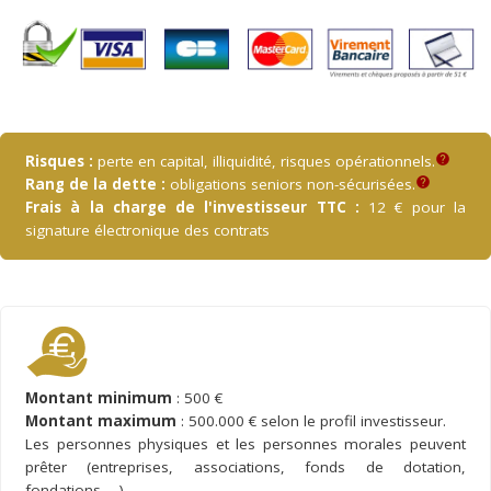
Risques :
perte en capital, illiquidité, risques opérationnels.
help
Rang de la dette :
obligations seniors non-sécurisées.
help
Frais à la charge de l'investisseur TTC :
12 € pour la
signature électronique des contrats
Montant minimum
: 500 €
Montant maximum
: 500.000 € selon le profil investisseur.
Les personnes physiques et les personnes morales peuvent
prêter (entreprises, associations, fonds de dotation,
fondations, ...)