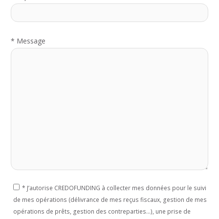
*
Message
*
J’autorise CREDOFUNDING à collecter mes données pour le suivi
If
de mes opérations (délivrance de mes reçus fiscaux, gestion de mes
you
opérations de prêts, gestion des contreparties...), une prise de
are