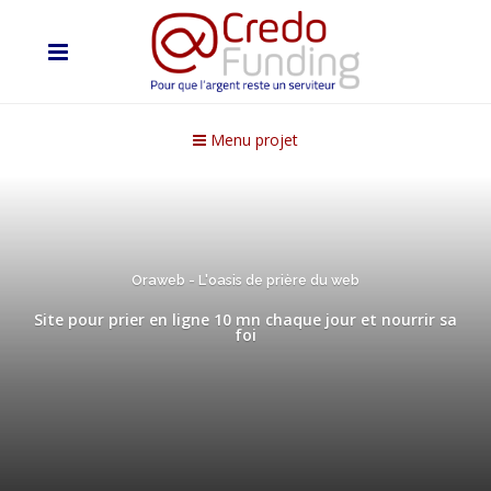
Menu projet
Oraweb - L'oasis de prière du web
Site pour prier en ligne 10 mn chaque jour et nourrir sa
foi