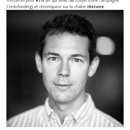
militaires
pour
KTO
(et qui avait fait l’objet d’une campagne
Credofunding) et chroniqueur sur la chaîne
Histoire
.