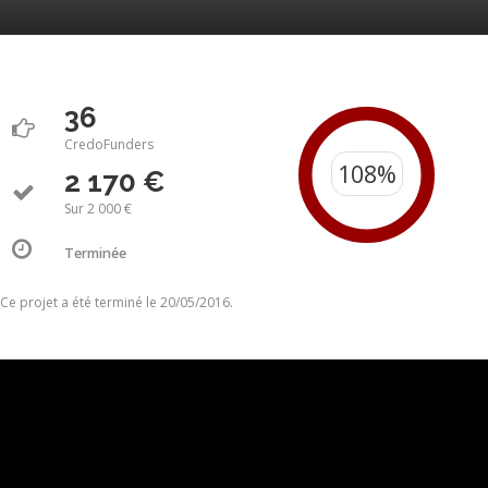
36
CredoFunders
2 170 €
Sur 2 000 €
Terminée
Ce projet a été terminé le 20/05/2016.