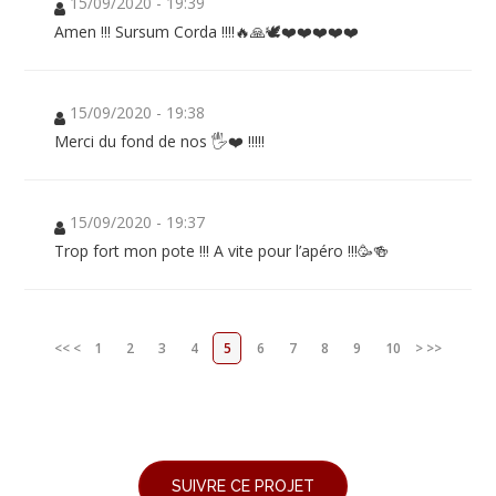
15/09/2020 - 19:39
Amen !!! Sursum Corda !!!!🔥🙏🕊❤️❤️❤️❤️❤️
15/09/2020 - 19:38
Merci du fond de nos 🖐❤️ !!!!!
15/09/2020 - 19:37
Trop fort mon pote !!! A vite pour l’apéro !!!🥳🍻
<<
<
1
2
3
4
5
6
7
8
9
10
>
>>