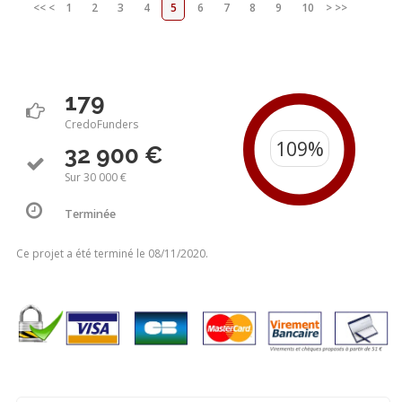
<<
<
1
2
3
4
5
6
7
8
9
10
>
>>
179
CredoFunders
32 900 €
Sur 30 000 €
Terminée
Ce projet a été terminé le 08/11/2020.