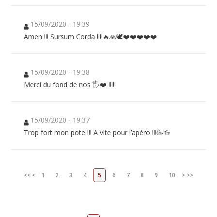
15/09/2020 - 19:39
Amen !!! Sursum Corda !!!!🔥🙏🕊❤️❤️❤️❤️❤️
15/09/2020 - 19:38
Merci du fond de nos 🖐❤️ !!!!!
15/09/2020 - 19:37
Trop fort mon pote !!! A vite pour l’apéro !!!🥳🍻
<<
<
1
2
3
4
5
6
7
8
9
10
>
>>