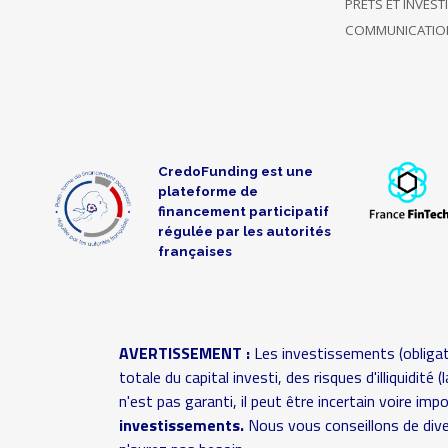
PRÊTS ET INVES
Soutient
COMMUNICATIO
uniquement
28/06/2021
ce projet
100 €
18:20
jusqu'à
présent
28/06/2021
Soutient 2
50 €
CredoFunding est une
18:17
projets
plateforme de
financement participatif
28/06/2021
Soutient 2
régulée par les autorités
100 €
françaises
17:02
projets
Nadege
28/06/2021
Soutient 5
50 €
N
16:59
projets
AVERTISSEMENT :
Les investissements (obligat
totale du capital investi, des risques d'illiquidit
A choisi de
Soutien
28/06/2021
n'est pas garanti, il peut être incertain voire im
rester
60 €
anonyme
16:46
investissements.
Nous vous conseillons de dive
anonyme