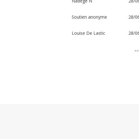
Nadege N
28/0
La
Chapelle
Montligeon
FR
Soutien anonyme
28/0
Dons
Culture
et
Louise De Lastic
28/0
créations
Reçu
fiscal
<<
Evangélisation
Avec
contreparties
Dons
Films
Dons
Photo
Nom
Confirmé
Description
Montant