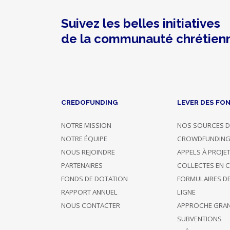
A choisi de
Suivez les belles initiatives
Soutien
28/06/2021
rester
60 €
de la communauté chrétien
anonyme
20:08
anonyme
Soutient
uniquement
28/06/2021
ce projet
50 €
20:04
jusqu'à
CREDOFUNDING
LEVER DES FO
présent
NOTRE MISSION
NOS SOURCES D
NOTRE ÉQUIPE
CROWDFUNDIN
A choisi de
Soutien
28/06/2021
rester
50 €
NOUS REJOINDRE
APPELS À PROJE
anonyme
19:32
anonyme
PARTENAIRES
COLLECTES EN 
FONDS DE DOTATION
FORMULAIRES D
A choisi de
RAPPORT ANNUEL
LIGNE
Soutien
28/06/2021
rester
50 €
NOUS CONTACTER
APPROCHE GRA
anonyme
18:48
anonyme
SUBVENTIONS