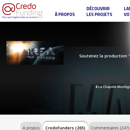
DÉCOUVRIR
LA
À PROPOS
LES PROJETS
VO
Eternam
III
:
Marie,
Porte
A
du
propos
ciel
Soutenez la production "M
CredoFunders
(265)
La Chapelle Montlig
Commentaires
(247)
A propos
CredoFunders
(265)
Commentaires (247)