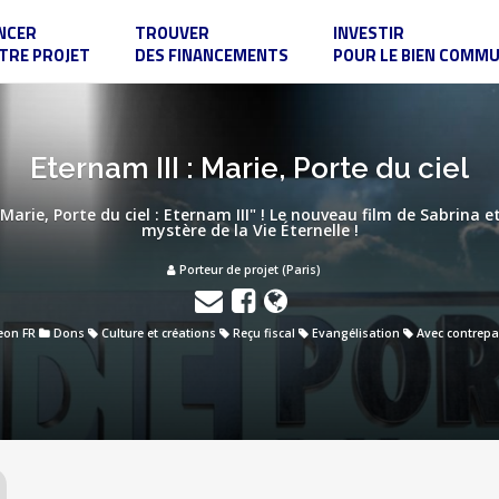
NCER
TROUVER
INVESTIR
TRE PROJET
DES FINANCEMENTS
POUR LE BIEN COMM
Eternam III : Marie, Porte du ciel
arie, Porte du ciel : Eternam III" ! Le nouveau film de Sabrina e
mystère de la Vie Éternelle !
Porteur de projet (Paris)
eon FR
Dons
Culture et créations
Reçu fiscal
Evangélisation
Avec contrepa