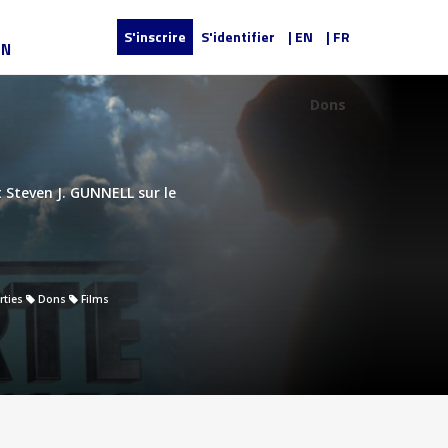
S'inscrire
S'identifier
| EN
| FR
UN
Dons
t Steven J. GUNNELL sur le
rties
Dons
Films