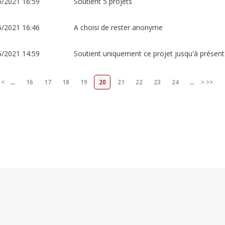
6/2021 16:59
Soutient 5 projets
6/2021 16:46
A choisi de rester anonyme
6/2021 14:59
Soutient uniquement ce projet jusqu'à présent
<
...
16
17
18
19
20
21
22
23
24
...
>
>>