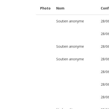
!
Le
Photo
Nom
Conf
nouveau
film
de
Sabrina
Soutien anonyme
28/0
et
Steven
J.
28/0
GUNNELL
sur
le
mystère
Soutien anonyme
28/0
de
la
Vie
Éternelle
Soutien anonyme
28/0
!
28/0
Porteur
de
projet
(Paris)
28/0
28/0