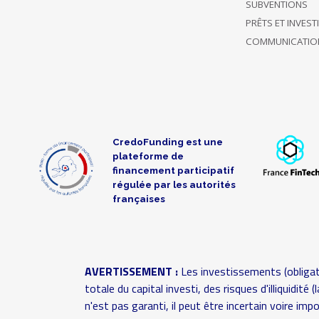
SUBVENTIONS
PRÊTS ET INVES
Photo
Nom
Confirmé
Description
Montant
COMMUNICATIO
Soutient
uniquement
07/11/2020
ce projet
100 €
08:16
jusqu'à
présent
CredoFunding est une
plateforme de
Soutient
financement participatif
uniquement
régulée par les autorités
06/11/2020
ce projet
50 €
françaises
22:05
jusqu'à
présent
Soutient
AVERTISSEMENT :
Les investissements (obligat
uniquement
totale du capital investi, des risques d'illiquidit
04/11/2020
ce projet
30 €
n'est pas garanti, il peut être incertain voire im
20:30
jusqu'à