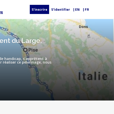
S'inscrire
S'identifier
| EN
| FR
UN
Dons
Vent du Large,
de handicap, s’apprêtent à
 réaliser ce pèlerinage, nous