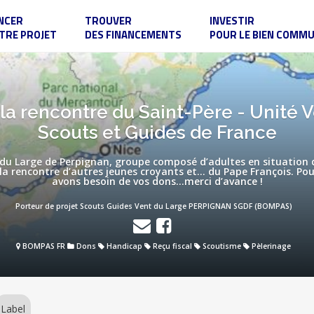
NCER
TROUVER
INVESTIR
TRE PROJET
DES FINANCEMENTS
POUR LE BIEN COMM
la rencontre du Saint-Père - Unité 
Scouts et Guides de France
 du Large de Perpignan, groupe composé d’adultes en situation 
 la rencontre d’autres jeunes croyants et… du Pape François. Pour
avons besoin de vos dons…merci d’avance !
Porteur de projet Scouts Guides Vent du Large PERPIGNAN SGDF (BOMPAS)
BOMPAS FR
Dons
Handicap
Reçu fiscal
Scoutisme
Pèlerinage
Label