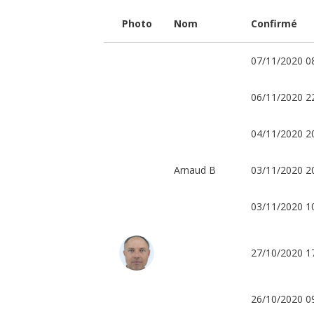
Large,
Photo
Nom
Confirmé
Scouts
et
07/11/2020 0
Guides
de
06/11/2020 2
France
04/11/2020 2
Les
Scouts
et
Guides
Arnaud B
03/11/2020 2
Vent
du
Large
03/11/2020 1
de
Perpignan,
groupe
composé
d’adultes
27/10/2020 1
en
situation
de
handicap,
s’apprêtent
26/10/2020 0
à