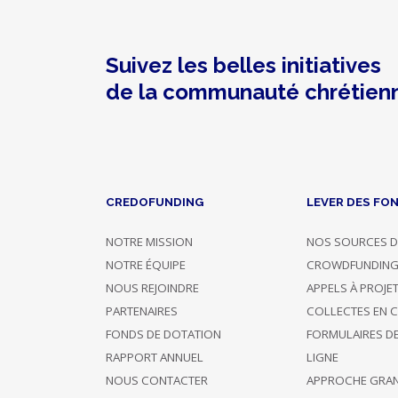
Guides
Vent
du
Large
PERPIGNAN
SGDF
Suivez les belles initiatives
(BOMPAS)
de la communauté chrétien
BOMPAS
FR
Dons
CREDOFUNDING
LEVER DES FO
Handicap
Reçu
fiscal
NOTRE MISSION
NOS SOURCES D
Scoutisme
NOTRE ÉQUIPE
CROWDFUNDIN
Pèlerinage
NOUS REJOINDRE
APPELS À PROJE
PARTENAIRES
COLLECTES EN 
Dons
FONDS DE DOTATION
FORMULAIRES D
RAPPORT ANNUEL
LIGNE
NOUS CONTACTER
APPROCHE GRA