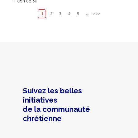
1 don de 50
1
2
3
4
5
...
>
>>
Suivez les belles
initiatives
de la communauté
chrétienne