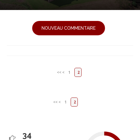
NOUVEAU COMMENTAIRE
<<
<
1
2
<<
<
1
2
34