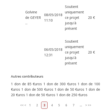
Soutient
Golvine
uniquement
08/05/2018
de GEYER
ce projet
20 €
11:10
...
jusqu'à
présent
Soutient
uniquement
06/05/2018
ce projet
20 €
12:31
jusqu'à
présent
Autres contributeurs
1 don de 85 €uros 1 don de 300 €uros 1 don de 100
€uros 1 don de 500 €uros 1 don de 50 €uros 1 don de
20 €uros 1 don de 50 €uros 1 don de 250 €uros
<<
<
1
2
3
4
5
6
7
...
>
>>