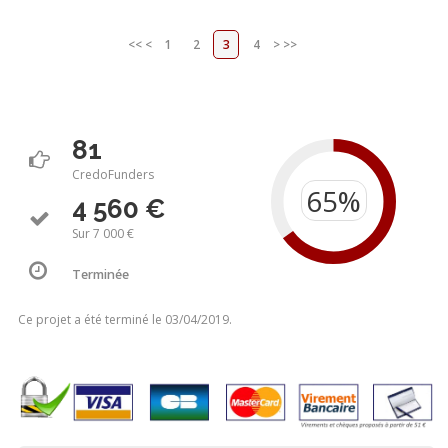
<<
<
1
2
3
4
>
>>
81
CredoFunders
4 560 €
Sur 7 000 €
Terminée
Ce projet a été terminé le 03/04/2019.