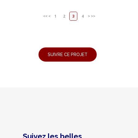
<<
<
1
2
3
4
>
>>
Suivez les belles