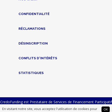
CONFIDENTIALITÉ
RÉCLAMATIONS
DÉSINSCRIPTION
CONFLITS D'INTÉRÊTS
STATISTIQUES
CredoFunding est Prestataire de Services de Financement Participatif
n° FP-2023-23 et Intermédiaire en Financement Participatif n°
En visitant notre site, vous acceptez l'utilisation de cookies pour
OK