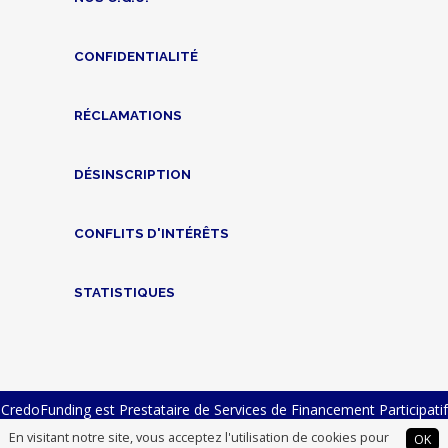
CONFIDENTIALITÉ
RÉCLAMATIONS
DÉSINSCRIPTION
CONFLITS D'INTÉRÊTS
STATISTIQUES
CredoFunding est Prestataire de Services de Financement Participatif
n° FP-2023-23 et Intermédiaire en Financement Participatif n°
En visitant notre site, vous acceptez l'utilisation de cookies pour
OK