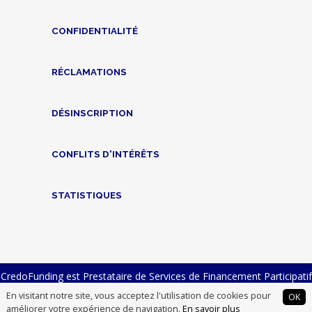
CONFIDENTIALITÉ
RÉCLAMATIONS
DÉSINSCRIPTION
CONFLITS D'INTÉRÊTS
STATISTIQUES
CredoFunding est Prestataire de Services de Financement Participatif
n° FP-2023-23 et Intermédiaire en Financement Participatif n°
En visitant notre site, vous acceptez l'utilisation de cookies pour
OK
14007012
améliorer votre expérience de navigation.
En savoir plus