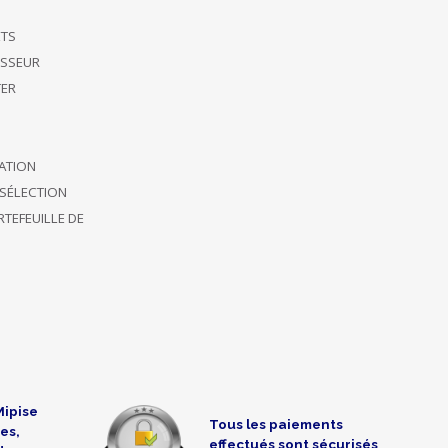
ETS
ISSEUR
ER
CATION
SÉLECTION
TEFEUILLE DE
Mipise
Tous les paiements
es,
effectués sont sécurisés