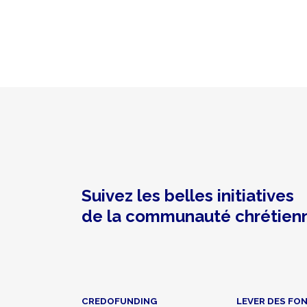
FR
Dons
Dons
Evangélisation
Crèches
Culture
et
créations
Dons,
contreparties
Suivez les belles initiatives
de la communauté chrétien
Photo
Nom
Confirmé
Description
Montant
A choisi de
Soutien
16/11/2023
rester
15 €
anonyme
20:47
anonyme
CREDOFUNDING
LEVER DES FO