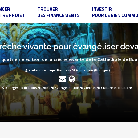
NCER
TROUVER
INVESTIR
TRE PROJET
DES FINANCEMENTS
POUR LE BIEN COMM
rèche vivante pour évangéliser deva
 quatrième édition de la crêche vivante de la Cathédrale de Bou
Porteur de projet Paroisse St Guillaume (Bourges)
Bourges FR
Dons
Dons
Evangélisation
Crèches
Culture et créations