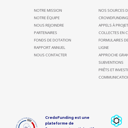
NOTRE MISSION
NOS SOURCES D
Soutient ce
13/11/2023
projet et 1
10 €
NOTRE ÉQUIPE
CROWDFUNDIN
16:54
autre
NOUS REJOINDRE
APPELS À PROJE
PARTENAIRES
COLLECTES EN 
13/11/2023
Soutient 84
FONDS DE DOTATION
FORMULAIRES D
10 €
15:18
projets
RAPPORT ANNUEL
LIGNE
NOUS CONTACTER
APPROCHE GRA
A choisi de
SUBVENTIONS
Soutien
13/11/2023
rester
40 €
anonyme
00:05
PRÊTS ET INVES
anonyme
COMMUNICATIO
A choisi de
Soutien
10/11/2023
rester
40 €
anonyme
20:21
anonyme
Soutient ce
09/11/2023
CredoFunding est une
projet et 1
40 €
plateforme de
20:19
autre