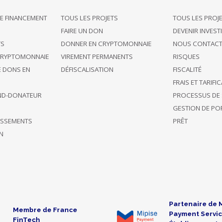
E FINANCEMENT
TOUS LES PROJETS
TOUS LES PROJ
G
FAIRE UN DON
DEVENIR INVEST
TS
DONNER EN CRYPTOMONNAIE
NOUS CONTACT
CRYPTOMONNAIE
VIREMENT PERMANENTS
RISQUES
E DONS EN
DÉFISCALISATION
FISCALITÉ
FRAIS ET TARIFI
ND-DONATEUR
PROCESSUS DE 
GESTION DE POR
TISSEMENTS
PRÊT
N
Partenaire de 
Membre de France
Payment Servic
FinTech