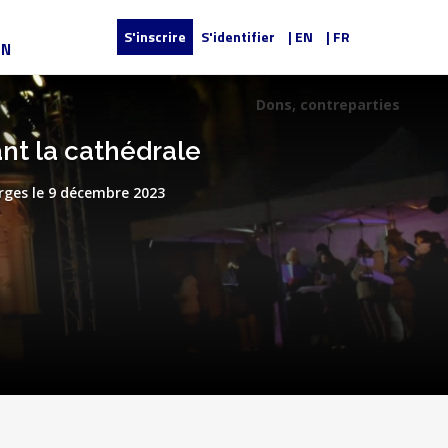
S'inscrire
S'identifier
| EN
| FR
UN
Dons, contreparties
nt la cathédrale
rges le 9 décembre 2023