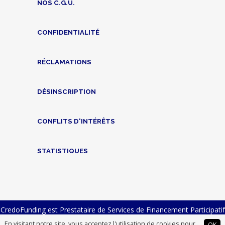
NOS C.G.U.
CONFIDENTIALITÉ
RÉCLAMATIONS
DÉSINSCRIPTION
CONFLITS D'INTÉRÊTS
STATISTIQUES
CredoFunding est Prestataire de Services de Financement Participatif
n° FP-2023-23 et Intermédiaire en Financement Participatif n°
En visitant notre site, vous acceptez l'utilisation de cookies pour
OK