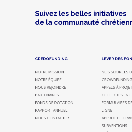
Musiques
Avec
Suivez les belles initiatives
contreparties
Culture
de la communauté chrétien
et
créations
Evangélisation
Dons
Dons
CREDOFUNDING
LEVER DES FO
NOTRE MISSION
NOS SOURCES D
NOTRE ÉQUIPE
CROWDFUNDIN
NOUS REJOINDRE
APPELS À PROJE
Photo
Nom
Confirmé
Description
Montant
PARTENAIRES
COLLECTES EN 
FONDS DE DOTATION
FORMULAIRES D
A choisi de
RAPPORT ANNUEL
LIGNE
Soutien
23/02/2017
rester
25 €
anonyme
11:22
NOUS CONTACTER
APPROCHE GRA
anonyme
SUBVENTIONS