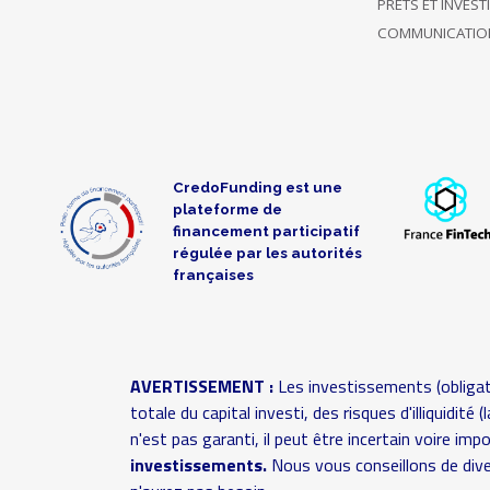
PRÊTS ET INVES
Soutient
COMMUNICATIO
uniquement
14/02/2017
ce projet
100 €
10:44
jusqu'à
présent
12/02/2017
Soutient 14
50 €
CredoFunding est une
20:13
projets
plateforme de
financement participatif
A choisi de
régulée par les autorités
Soutien
11/02/2017
rester
20 €
françaises
anonyme
01:07
anonyme
A choisi de
Soutien
10/02/2017
rester
20 €
AVERTISSEMENT :
Les investissements (obligat
anonyme
10:34
anonyme
totale du capital investi, des risques d'illiquidit
n'est pas garanti, il peut être incertain voire im
A choisi de
investissements.
Nous vous conseillons de dive
Soutien
09/02/2017
rester
40 €