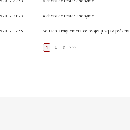
2/2017 22:58
A choisi de rester anonyme
2/2017 21:28
A choisi de rester anonyme
2/2017 17:55
Soutient uniquement ce projet jusqu'à présent
1
2
3
>
>>