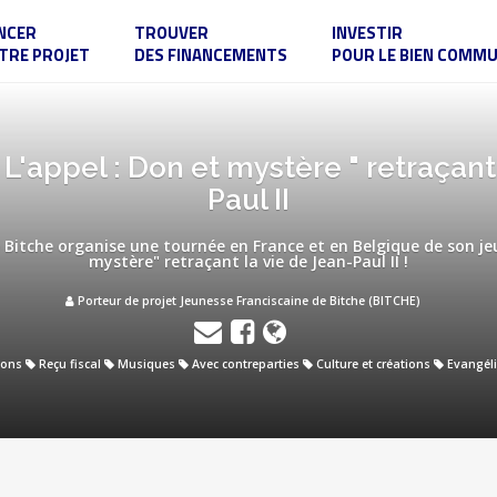
NCER
TROUVER
INVESTIR
TRE PROJET
DES FINANCEMENTS
POUR LE BIEN COMM
L'appel : Don et mystère " retraçant
Paul II
 Bitche organise une tournée en France et en Belgique de son jeu
mystère" retraçant la vie de Jean-Paul II !
Porteur de projet Jeunesse Franciscaine de Bitche (BITCHE)
ons
Reçu fiscal
Musiques
Avec contreparties
Culture et créations
Evangél