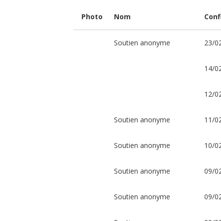
de
Jean-
Photo
Nom
Conf
Paul
Soutien anonyme
23/0
II
La
14/0
jeunesse
Franciscaine
de
Bitche
12/0
organise
une
tournée
Soutien anonyme
11/0
en
France
et
en
Soutien anonyme
10/0
Belgique
de
son
jeu
Soutien anonyme
09/0
scénique
"
L’appel
Soutien anonyme
09/0
:
don
et
mystère"