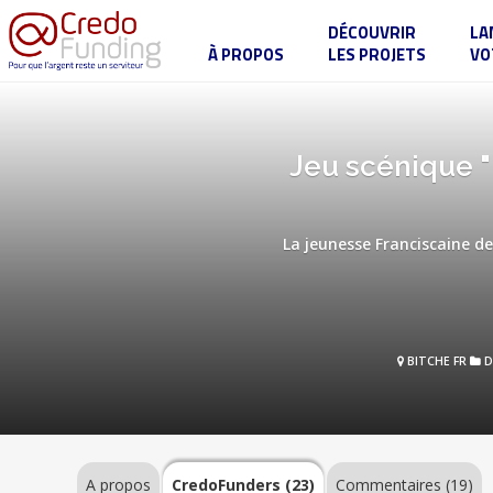
DÉCOUVRIR
LA
À PROPOS
LES PROJETS
VO
Jeu
scénique
"
L'appel
:
A
Jeu scénique " 
Don
propos
et
mystère
"
retraçant
La jeunesse Franciscaine de
la
vie
de
CredoFunders
Jean-
(23)
Paul
II
BITCHE FR
D
Commentaires
(19)
A propos
CredoFunders
(23)
Commentaires (19)