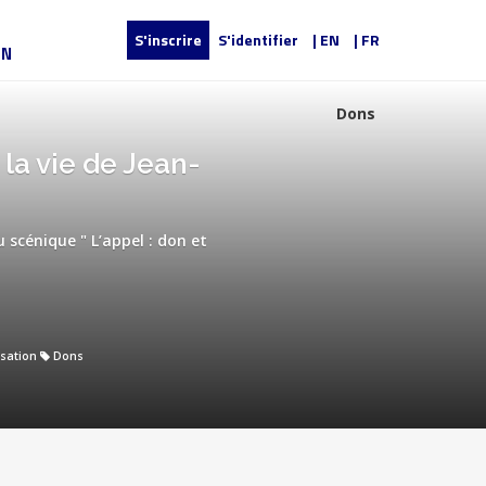
S'inscrire
S'identifier
| EN
| FR
UN
Dons
 la vie de Jean-
 scénique " L’appel : don et
isation
Dons