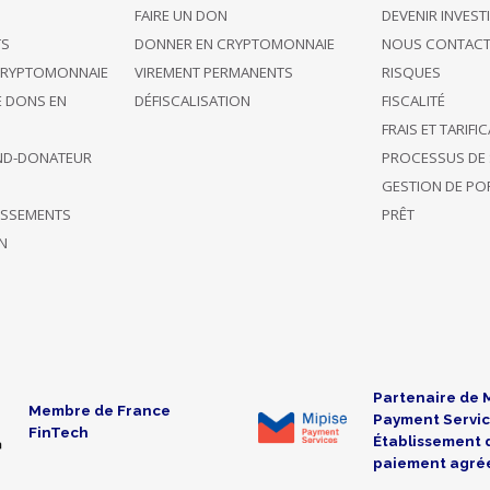
G
FAIRE UN DON
DEVENIR INVEST
TS
DONNER EN CRYPTOMONNAIE
NOUS CONTACT
CRYPTOMONNAIE
VIREMENT PERMANENTS
RISQUES
E DONS EN
DÉFISCALISATION
FISCALITÉ
FRAIS ET TARIFI
ND-DONATEUR
PROCESSUS DE 
GESTION DE POR
TISSEMENTS
PRÊT
N
Partenaire de 
Membre de France
Payment Servic
FinTech
Établissement 
paiement agré