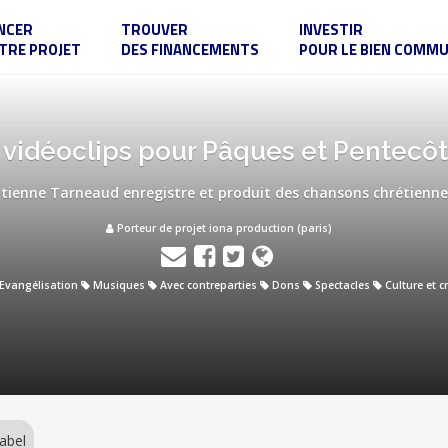
NCER
TROUVER
INVESTIR
TRE PROJET
DES FINANCEMENTS
POUR LE BIEN COMM
 vidéoclips pour Pâques et Pentecô
Etienne Tarneaud enregistre et produit des chansons chrétienne
Porteur de projet iona production (paris)
Evangélisation
Musiques
Avec contreparties
Dons
Spectacles
Culture et c
abel