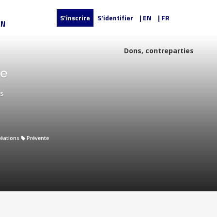
S'inscrire
S'identifier
| EN
| FR
UN
Dons, contreparties
te
s
réations
Prévente