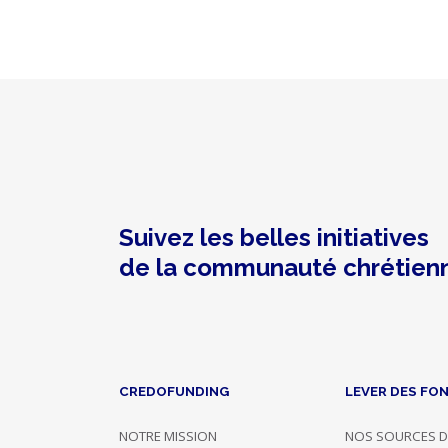
Prévente
Dons,
contreparties
Label
Suivez les belles initiatives
du
de la communauté chrétien
projet
CREDOFUNDING
LEVER DES FO
Rejoyce
NOTRE MISSION
NOS SOURCES D