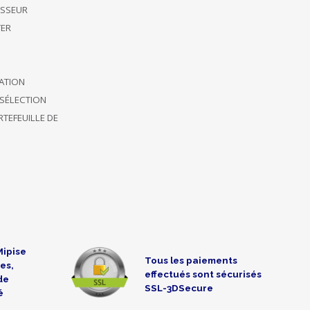
ISSEUR
ER
CATION
SÉLECTION
TEFEUILLE DE
Mipise
Tous les paiements
es,
effectués sont sécurisés
de
SSL-3DSecure
é