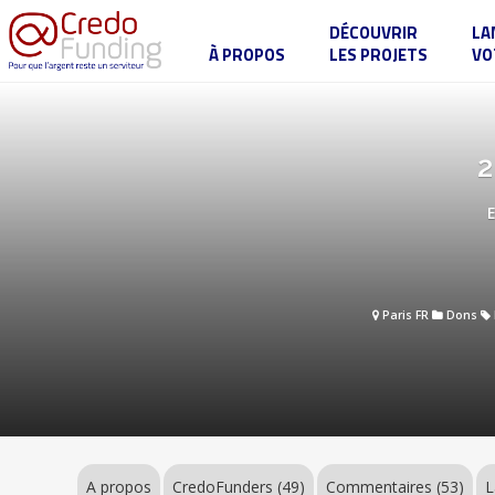
DÉCOUVRIR
LA
À PROPOS
LES PROJETS
VO
2
vidéoclips
pour
Pâques
et
A
2
Pentecôte
propos
CredoFunders
(49)
Paris FR
Dons
Commentaires
(53)
Label
A propos
CredoFunders
(49)
Commentaires (53)
L