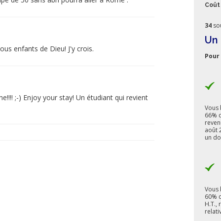
Coût 
34
so
Un 
tous enfants de Dieu! J'y crois.
Pour 
!!! ;-) Enjoy your stay! Un étudiant qui revient
Vous 
66% d
reven
août 2
un do
Vous 
60% d
H.T.,
relati