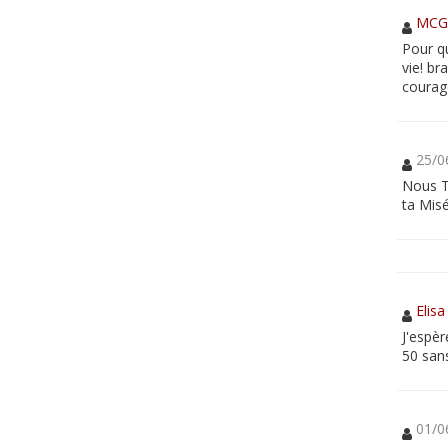
MC
Pour qu
vie! b
courag
25/0
Nous T
ta Misé
Elisa
J'espèr
50 sans
01/0