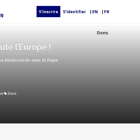
S'inscrire
S'identifier
| EN
| FR
UN
Dons
ute l’Europe !
la Miséricorde avec le Pape
ne
Dons