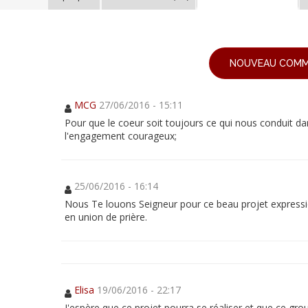
Le
Pape
NOUVEAU COMM
François
invite
à
Le
Rome
MCG
27/06/2016 - 15:11
les
Pape
pauvres
Pour que le coeur soit toujours ce qui nous conduit da
de
François
l'engagement courageux;
toute
l’Europe
invite
!
à
25/06/2016 - 16:14
Rome
Nous Te louons Seigneur pour ce beau projet expressio
les
en union de prière.
pauvres
de
toute
Elisa
19/06/2016 - 22:17
l’Europe
J'espère que ce projet pourra se réaliser et que ce gro