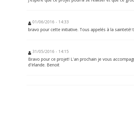
!
Permettre
à
01/06/2016 - 14:33
un
groupe
bravo pour cette initiative. Tous appelés à la sainteté! 
de
50
personnes
sans
abri
31/05/2016 - 14:15
de
se
Bravo pour ce projet! L'an prochain je vous accompagne!
joindre
d'Irlande. Benoit
au
Festival
de
la
Joie
et
de
la
Miséricorde
avec
le
Pape
François.
Porteur