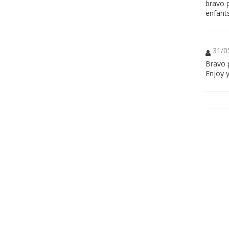
bravo p
enfants
31/0
Bravo p
Enjoy y