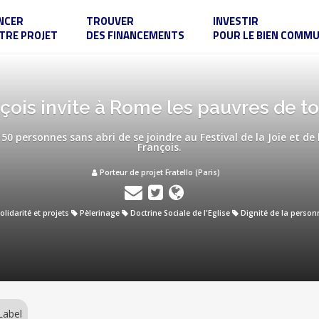
NCER
TROUVER
INVESTIR
TRE PROJET
DES FINANCEMENTS
POUR LE BIEN COMM
ois invite à Rome les pauvres de to
0 personnes sans abri de se joindre au Festival de la Joie et de 
François.
Porteur de projet Fratello (Paris)
olidarité et projets
Pèlerinage
Doctrine Sociale de l'Eglise
Dignité de la person
Label