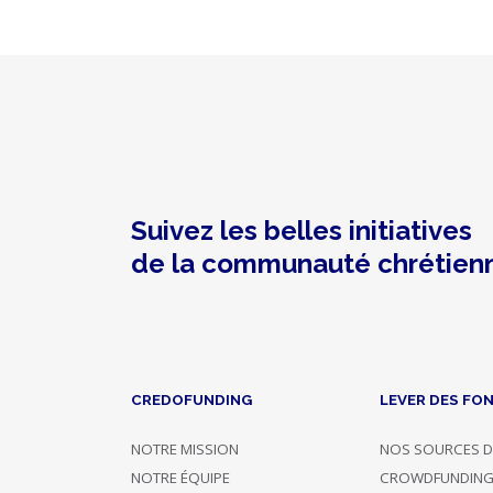
19/06/2016
-
22:17
J'espère
que
ce
projet
pourra
se
réaliser
et
Suivez les belles initiatives
que
de la communauté chrétien
ce
groupe
de
50
sans
abri
pourra
CREDOFUNDING
LEVER DES FO
aller
à
NOTRE MISSION
NOS SOURCES D
Rome
.
NOTRE ÉQUIPE
CROWDFUNDIN