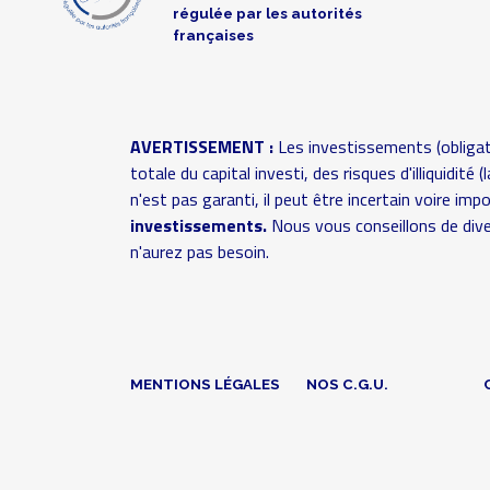
Soutient
régulée par les autorités
uniquement
françaises
Patrick
24/12/2024
ce projet
100 €
GOUIN
14:17
jusqu'à
présent
AVERTISSEMENT :
Les investissements (obligat
Autres
totale du capital investi, des risques d'illiquidit
contributeurs
n'est pas garanti, il peut être incertain voire im
1
investissements.
Nous vous conseillons de dive
chèque
n'aurez pas besoin.
de
200€
1
chèque
de
200€
MENTIONS LÉGALES
NOS C.G.U.
1
chèque
de
300€