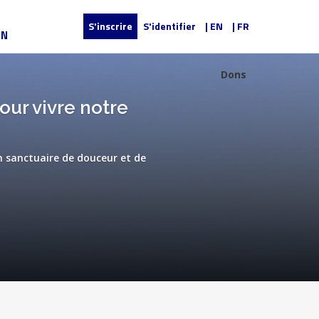
S'inscrire
S'identifier
| EN
| FR
UN
Dons
our vivre notre
n sanctuaire de douceur et de