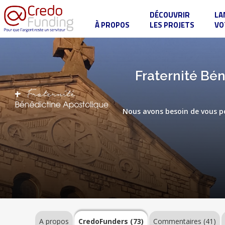
DÉCOUVRIR
LA
À PROPOS
LES PROJETS
VO
Fraternité
Bénédictine
Apostolique
:
Un
A
Fraternité Bén
oratoire
propos
pour
vivre
notre
vocation
Nous avons besoin de vous po
dans
la
fidélité
CredoFunders
(73)
Commentaires
(41)
Label
A propos
CredoFunders
(73)
Commentaires (41)