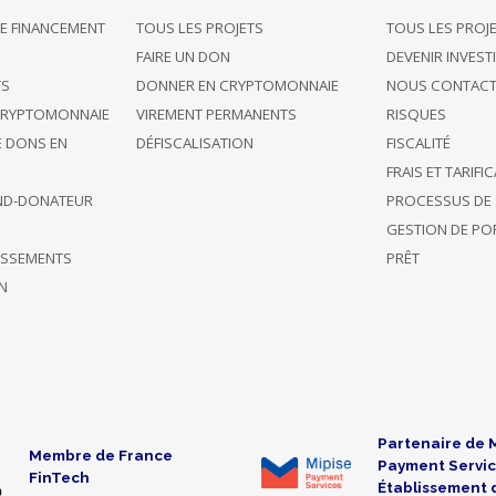
E FINANCEMENT
TOUS LES PROJETS
TOUS LES PROJ
G
FAIRE UN DON
DEVENIR INVEST
TS
DONNER EN CRYPTOMONNAIE
NOUS CONTACT
CRYPTOMONNAIE
VIREMENT PERMANENTS
RISQUES
E DONS EN
DÉFISCALISATION
FISCALITÉ
FRAIS ET TARIFI
ND-DONATEUR
PROCESSUS DE 
GESTION DE POR
TISSEMENTS
PRÊT
N
Partenaire de 
Membre de France
Payment Servic
FinTech
Établissement 