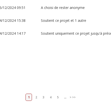
6/12/2024 09:51
A choisi de rester anonyme
4/12/2024 15:38
Soutient ce projet et 1 autre
4/12/2024 14:17
Soutient uniquement ce projet jusqu'à prés
1
2
3
4
5
...
>
>>