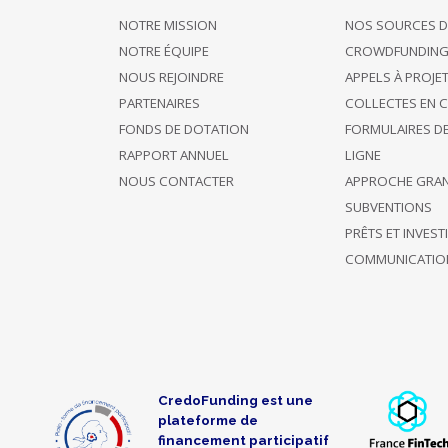
NOTRE MISSION
NOS SOURCES D
30/12/2024
Soutient 79
gnodet
400 €
NOTRE ÉQUIPE
CROWDFUNDIN
09:35
projets
NOUS REJOINDRE
APPELS À PROJE
PARTENAIRES
COLLECTES EN 
27/12/2024
Soutient 2
150 €
FONDS DE DOTATION
FORMULAIRES D
21:54
projets
RAPPORT ANNUEL
LIGNE
NOUS CONTACTER
APPROCHE GRA
27/12/2024
Soutient 14
150 €
SUBVENTIONS
11:00
projets
PRÊTS ET INVES
COMMUNICATIO
A choisi de
Soutien
26/12/2024
rester
200 €
anonyme
09:51
anonyme
Soutient ce
24/12/2024
projet et 1
150 €
15:38
CredoFunding est une
autre
plateforme de
financement participatif