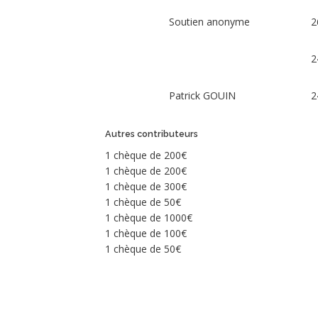
de
projet
La
Soutien anonyme
2
Fraternité
Bénédictine
Apostolique
(-)
2
Patrick GOUIN
2
Dons
Reçu
fiscal
Autres contributeurs
Communautés
religieuses
1 chèque de 200€
1 chèque de 200€
Projets
diocésains
1 chèque de 300€
Dons
1 chèque de 50€
1 chèque de 1000€
Dons
1 chèque de 100€
1 chèque de 50€