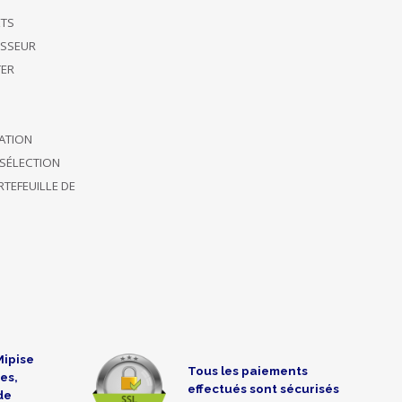
ETS
ISSEUR
ER
CATION
SÉLECTION
TEFEUILLE DE
Mipise
Tous les paiements
es,
effectués sont sécurisés
de