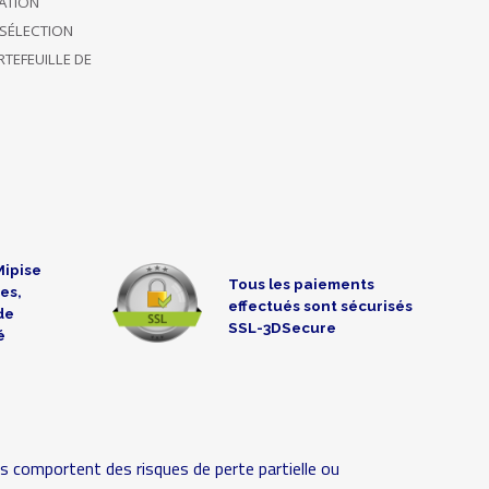
CATION
SÉLECTION
TEFEUILLE DE
Mipise
Tous les paiements
es,
effectués sont sécurisés
de
SSL-3DSecure
é
s comportent des risques de perte partielle ou