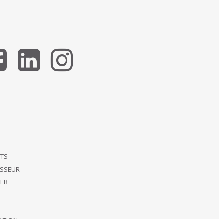
ETS
ISSEUR
ER