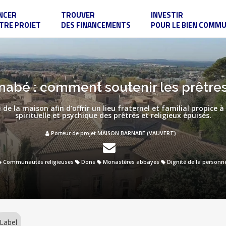
NCER
TROUVER
INVESTIR
TRE PROJET
DES FINANCEMENTS
POUR LE BIEN COMM
nabé : comment soutenir les prêtres
 de la maison afin d’offrir un lieu fraternel et familial propice 
spirituelle et psychique des prêtres et religieux épuisés.
Porteur de projet MAISON BARNABE (VAUVERT)
Communautés religieuses
Dons
Monastères abbayes
Dignité de la personn
Label