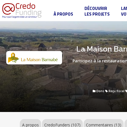
DÉCOUVRIR
LA
À PROPOS
LES PROJETS
VO
La
Maison
Barnabé
:
comment
La Maison Bar
soutenir
les
prêtres
Participez à la restauration
en
burn-
out
?
Dons
Reçu fiscal
A propos
CredoFunders
(107)
Commentaires (13)