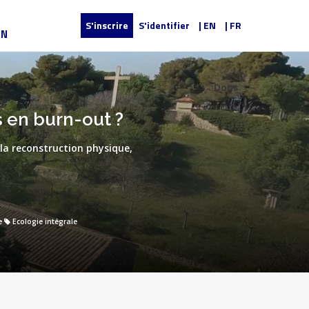
S'inscrire
S'identifier
| EN
| FR
UN
Dons
 en burn-out ?
à la reconstruction physique,
e
Ecologie intégrale