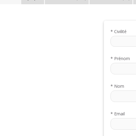
*
Civilité
*
Prénom
*
Nom
*
Email