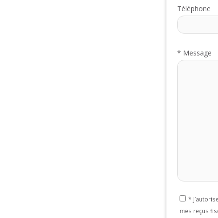
Téléphone
*
Message
*
J’autori
mes reçus fis