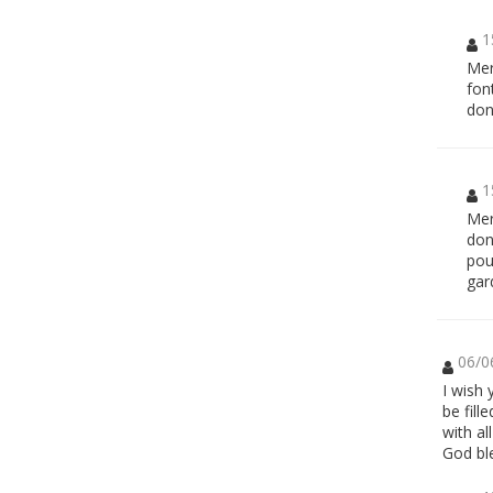
1
Mer
fon
don
1
Mer
don
pou
gar
06/0
I wish
be fill
with al
God bl