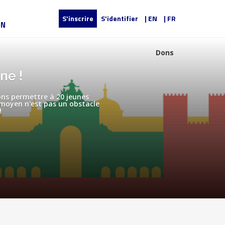
S'inscrire
S'identifier
| EN
| FR
UN
Dons
ne !
ons permettre à 20 jeunes
 moyen n'est pas un obstacle
!