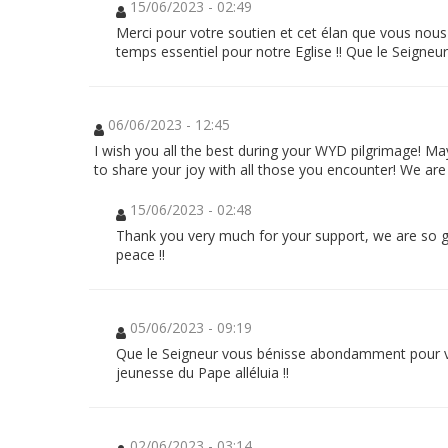
mission
15/06/2023 - 02:49
sociale
à
Merci pour votre soutien et cet élan que vous nou
Manille
temps essentiel pour notre Eglise !! Que le Seigne
(auprès
des
plus
pauvres),
nous
06/06/2023 - 12:45
souhaitons
permettre
I wish you all the best during your WYD pilgrimage! May
à
20
to share your joy with all those you encounter! We are t
jeunes
philippins
15/06/2023 - 02:48
de
vivre
Thank you very much for your support, we are so gl
l'expérience
des
peace !!
JMJ
cet
été
au
Portugal.
05/06/2023 - 09:19
Nous
croyons
Que le Seigneur vous bénisse abondamment pour v
que
jeunesse du Pape alléluia !!
le
manque
de
moyen
n'est
02/06/2023 - 03:14