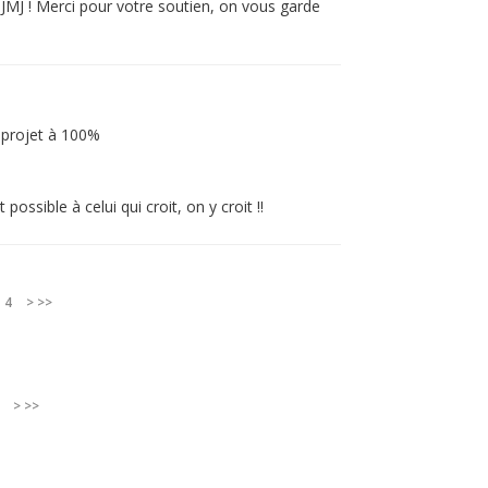
JMJ ! Merci pour votre soutien, on vous garde
 projet à 100%
ossible à celui qui croit, on y croit !!
4
>
>>
>
>>