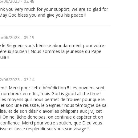
5/06/2023 - 02:48
nk you very much for your support, we are so glad for
! May God bless you and give you his peace !!
5/06/2023 - 09:19
 le Seigneur vous bénisse abondamment pour votre
éreux soutien ! Nous sommes la jeunesse du Pape
luia !!
2/06/2023 - 03:14
n !! Merci pour cette bénédiction !! Les ouvriers sont
 nombreux en effet, mais God is good all the time !
 les moyens qu'il nous permet de trouver pour que le
jet soit une réussite, le Seigneur nous témoigne de sa
lité, et de son désir d'avoir les philippins aux JMJ cet
 ! On ne lâche donc pas, on continue d'espérer et on
t confiance. Merci pour votre soutien, que Dieu vous
isse et fasse resplendir sur vous son visage !!