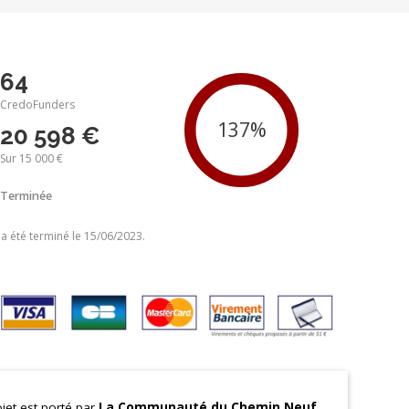
64
CredoFunders
20 598 €
Sur 15 000 €
Terminée
 a été terminé le 15/06/2023.
jet est porté par
La Communauté du Chemin Neuf