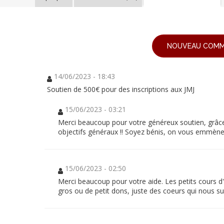
JMJ
2023
:
20
jeunes
NOUVEAU COMM
JMJ
philippins
à
2023
Lisbonne
!
14/06/2023 - 18:43
:
Soutien de 500€ pour des inscriptions aux JMJ
20
jeunes
15/06/2023 - 03:21
Merci beaucoup pour votre généreux soutien, grâ
philippins
objectifs généraux !! Soyez bénis, on vous emmène 
à
Lisbonne
!
15/06/2023 - 02:50
Merci beaucoup pour votre aide. Les petits cours d'e
Dans
gros ou de petit dons, juste des coeurs qui nous sui
le
cadre
de
notre