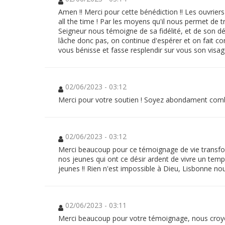
pas
un
Amen !! Merci pour cette bénédiction !! Les ouvrie
obstacle
all the time ! Par les moyens qu'il nous permet de t
pour
rencontrer
Seigneur nous témoigne de sa fidélité, et de son dési
le
lâche donc pas, on continue d'espérer et on fait co
Seigneur
qui
vous bénisse et fasse resplendir sur vous son visage
rend
possible
ce
qui
vient
02/06/2023 - 03:12
de
Lui
Merci pour votre soutien ! Soyez abondament combl
!
Porteur
02/06/2023 - 03:12
de
projet
(Lyon)
Merci beaucoup pour ce témoignage de vie transfo
nos jeunes qui ont ce désir ardent de vivre un temps
jeunes !! Rien n'est impossible à Dieu, Lisbonne nou
Manille
PH
Dons
02/06/2023 - 03:11
Reçu
Merci beaucoup pour votre témoignage, nous croy
fiscal