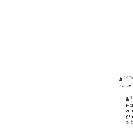
14/0
Soutie
1
Mer
vou
gén
priè