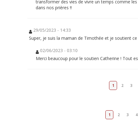
transformer des vies de vivre un temps comme les 
Solidarité
dans nos prières !!
et
projets
Dons
Pèlerinage
29/05/2023 - 14:33
JMJ
Super, je suis la maman de Timothée et je soutient ce
Dons
02/06/2023 - 03:10
Merci beaucoup pour le soutien Catherine ! Tout est p
1
2
3
NOUVEAU COMMENTAIRE
1
2
3
4
14/06/2023
-
18:43
Soutien