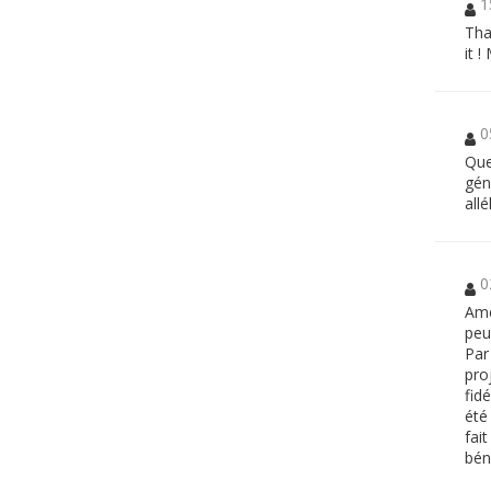
1
Tha
it 
0
Que
gén
allé
0
Ame
peu
Par
pro
fidé
été
fai
bén