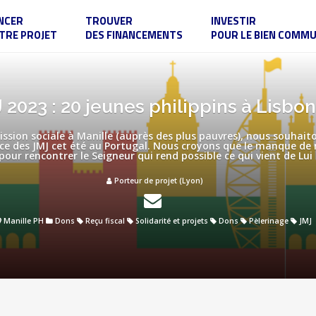
NCER
TROUVER
INVESTIR
TRE PROJET
DES FINANCEMENTS
POUR LE BIEN COMM
 2023 : 20 jeunes philippins à Lisbon
ission sociale à Manille (auprès des plus pauvres), nous souhait
ience des JMJ cet été au Portugal. Nous croyons que le manque de
pour rencontrer le Seigneur qui rend possible ce qui vient de Lui 
Porteur de projet (Lyon)
Manille PH
Dons
Reçu fiscal
Solidarité et projets
Dons
Pèlerinage
JMJ