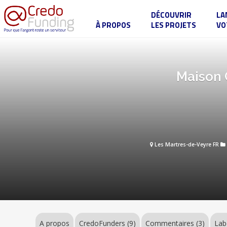
DÉCOUVRIR
LA
À PROPOS
LES PROJETS
VO
Maison
Chiara
Luce
:
un
A
Maison C
centre
propos
de
vie
ouvert
à
tous
!
CredoFunders
(9)
Les Martres-de-Veyre FR
Commentaires
(3)
Label
A propos
CredoFunders
(9)
Commentaires (3)
Lab