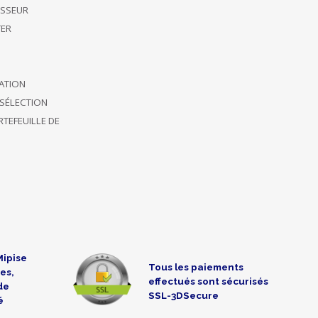
ISSEUR
ER
CATION
SÉLECTION
TEFEUILLE DE
Mipise
Tous les paiements
es,
effectués sont sécurisés
de
SSL-3DSecure
é