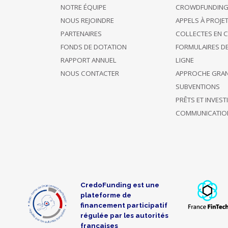
Dons
NOTRE ÉQUIPE
CROWDFUNDIN
Patrimoine
NOUS REJOINDRE
APPELS À PROJE
Projets
diocésains
PARTENAIRES
COLLECTES EN 
Reçu
FONDS DE DOTATION
FORMULAIRES D
fiscal
RAPPORT ANNUEL
LIGNE
Associations
paroissiales
NOUS CONTACTER
APPROCHE GRA
Dons
SUBVENTIONS
Avec
PRÊTS ET INVES
contreparties
COMMUNICATIO
Dons
Label
CredoFunding est une
plateforme de
du
financement participatif
régulée par les autorités
françaises