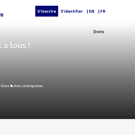
S'inscrire
S'identifier
| EN
| FR
UN
Dons
 à tous !
Dons
Avec contreparties