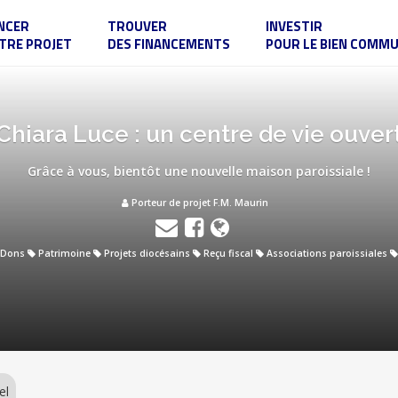
NCER
TROUVER
INVESTIR
TRE PROJET
DES FINANCEMENTS
POUR LE BIEN COMM
hiara Luce : un centre de vie ouvert
Grâce à vous, bientôt une nouvelle maison paroissiale !
Porteur de projet F.M. Maurin
Dons
Patrimoine
Projets diocésains
Reçu fiscal
Associations paroissiales
el