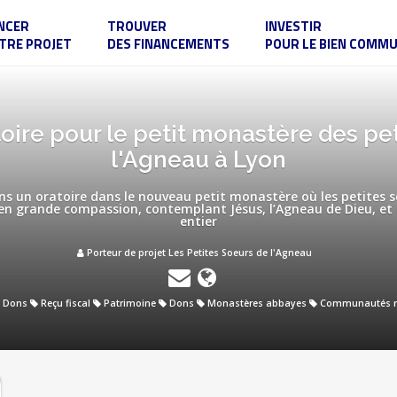
NCER
TROUVER
INVESTIR
TRE PROJET
DES FINANCEMENTS
POUR LE BIEN COMM
atoire pour le petit monastère des pe
l'Agneau à Lyon
ons un oratoire dans le nouveau petit monastère où les petites
 en grande compassion, contemplant Jésus, l’Agneau de Dieu, et
entier
Porteur de projet Les Petites Soeurs de l'Agneau
Dons
Reçu fiscal
Patrimoine
Dons
Monastères abbayes
Communautés re