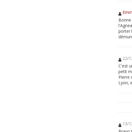
Emm
Bonne f
l'Agnea
porter 
démuni
22/1
C'est 
petit m
Pierre
Lyon, e
13/1
Bravo 