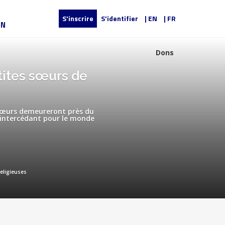
S'inscrire
S'identifier
| EN
| FR
UN
Dons
tites sœurs de
 sœurs demeureront près du
 intercédant pour le monde
ligieuses