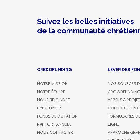
coeurs
les
plus
démunis.
Suivez les belles initiatives
Dans
de la communauté chrétien
l'Amour
du
Christ,
Emmanuel
CREDOFUNDING
LEVER DES FO
22/12/2018
NOTRE MISSION
NOS SOURCES D
-
NOTRE ÉQUIPE
CROWDFUNDIN
11:19
NOUS REJOINDRE
APPELS À PROJE
C'est
un
PARTENAIRES
COLLECTES EN 
grand
FONDS DE DOTATION
FORMULAIRES D
bonheur
RAPPORT ANNUEL
LIGNE
de
voir
NOUS CONTACTER
APPROCHE GRA
se