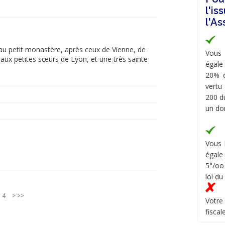
l'
l'A
au petit monastère, après ceux de Vienne, de
Vous 
 aux petites sœurs de Lyon, et une très sainte
égale
20% d
vertu
200 du
un do
Vous 
égale
5°/oo
loi du
4
>
>>
Votre
fiscal