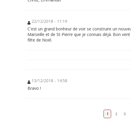
à
Lyon
22/12/2018 - 11:19
Grâce
à
C'est un grand bonheur de voir se construire un nouve
votre
Marseille et de St-Pierre que je connais déjà. Bon vent
don,
bâtissons
fête de Noël.
un
oratoire
dans
le
nouveau
petit
monastère
où
les
petites
13/12/2018 - 14:58
sœurs
demeureront
Bravo !
près
du
Seigneur
dans
la
louange,
1
2
3
en
grande
compassion,
contemplant