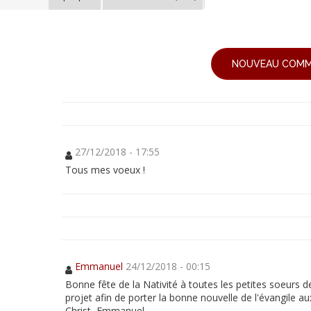
Un
(petit)
oratoire
pour
le
NOUVEAU COMM
Un
petit
monastère
(petit)
des
petites
oratoire
sœurs
de
pour
l'Agneau
à
le
27/12/2018 - 17:55
Lyon
Tous mes voeux !
petit
monastère
des
petites
sœurs
Emmanuel
24/12/2018 - 00:15
de
Bonne fête de la Nativité à toutes les petites soeurs d
l'Agneau
projet afin de porter la bonne nouvelle de l'évangile 
Christ, Emmanuel