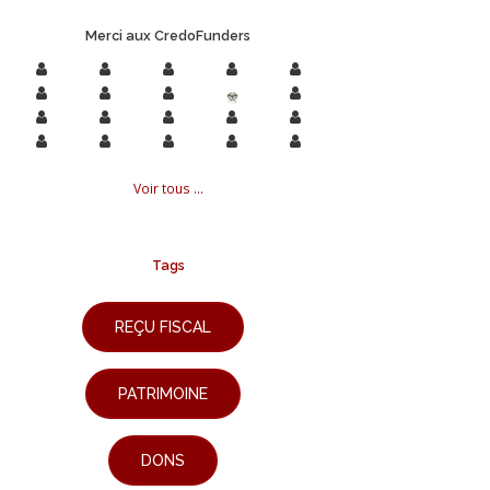
Merci aux CredoFunders
Voir tous ...
Tags
REÇU FISCAL
PATRIMOINE
DONS