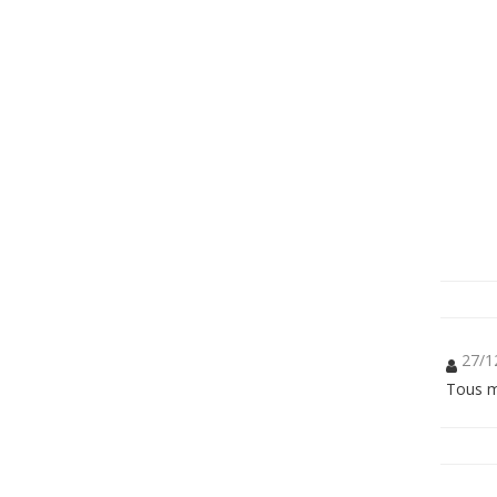
27/1
Tous m