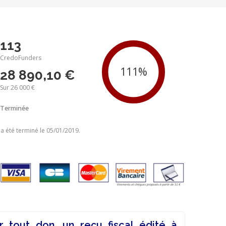
113
CredoFunders
28 890,10 €
Sur 26 000 €
Terminée
 a été terminé le 05/01/2019.
r tout don, un reçu fiscal édité à