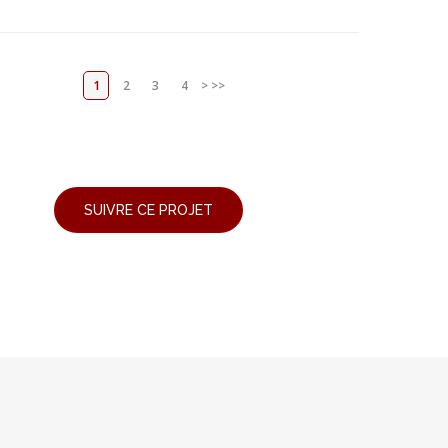
1
2
3
4
>
>>