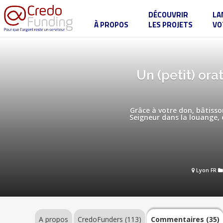
DÉCOUVRIR
LA
À PROPOS
LES PROJETS
VO
Un
(petit)
oratoire
pour
le
A
Un (petit) or
petit
propos
monastère
des
petites
sœurs
Grâce à votre don, bâtiss
de
Seigneur dans la louange,
l'Agneau
à
CredoFunders
Lyon
(113)
Commentaires
Lyon FR
(35)
A propos
CredoFunders
(113)
Commentaires (35)