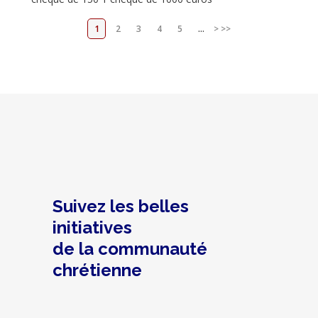
1
2
3
4
5
...
>
>>
Suivez les belles
initiatives
de la communauté
chrétienne