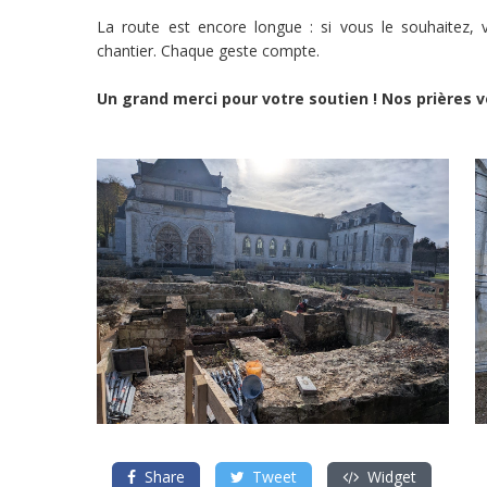
les
La route est encore longue : si vous le souhaitez, 
frères
chantier. Chaque geste compte.
âgés
Un grand merci pour votre soutien ! Nos prières
Aidez
les
frères
de
Saint
Wandrille
à
aménager
une
infirmerie
moderne,
fonctionnelle
et
accueillante
!
Porteur
de
projet
Abbaye
de
Saint-
Wandrille
(Rives-
en-
Share
Tweet
Widget
Seine)