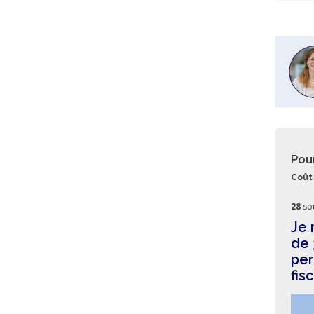
Pou
Coût 
28
so
Je 
de 
per
fis