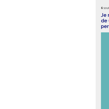
6
sout
Je 
de 
per