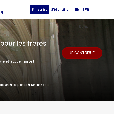
S'inscrire
S'identifier
| EN
| FR
UN
Dons
pour les frères
JE CONTRIBUE
le et accueillante !
bbayes
Reçu fiscal
Défense de la