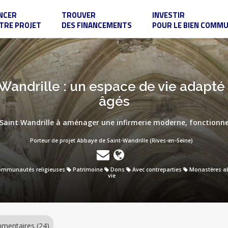
NCER
TROUVER
INVESTIR
TRE PROJET
DES FINANCEMENTS
POUR LE BIEN COMM
andrille : un espace de vie adapté 
âgés
 Saint Wandrille à aménager une infirmerie moderne, fonctionnel
Porteur de projet Abbaye de Saint-Wandrille (Rives-en-Seine)
mmunautés religieuses
Patrimoine
Dons
Avec contreparties
Monastères a
vie
mentaires (24)