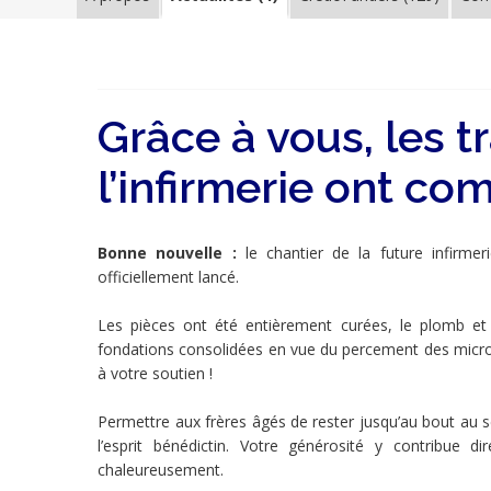
Abbaye
Grâce à vous, les t
Saint-
Wandrille
:
un
l’infirmerie ont c
Abbaye
espace
de
Saint-
vie
adapté
Wandrille
pour
Bonne nouvelle :
le chantier de la future infirmer
les
:
frères
officiellement lancé.
âgés
un
Les pièces ont été entièrement curées, le plomb et l
espace
fondations consolidées en vue du percement des micro
de
à votre soutien !
vie
Permettre aux frères âgés de rester jusqu’au bout au s
adapté
l’esprit bénédictin. Votre générosité y contribue 
pour
chaleureusement.