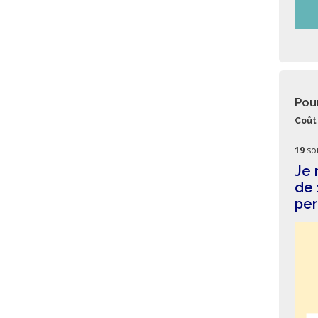
Pou
Coût 
19
so
Je 
de 
per