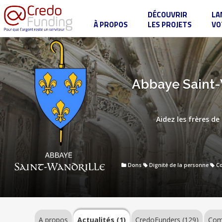
DÉCOUVRIR
LA
À PROPOS
LES PROJETS
VO
Abbaye
Saint-
Wandrille
A
:
un
Abbaye Saint-W
propos
espace
de
vie
adapté
Actualités
pour
Aidez les frères de
les
(1)
frères
âgés
CredoFunders
Dons
Dignité de la personne
Co
(129)
Commentaires
(24)
A propos
Actualités (1)
CredoFunders
(129)
Com