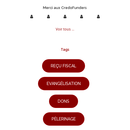
Merci aux CredoFunders
Voir tous ...
Tags
REÇU FISCAL
EVANGÉLISATION
DONS
PÈLERINAGE